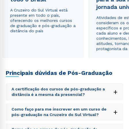
Estou de acordo com a
Política de Privacidade.
e
jornada uni
autorizo que meus dados sejam utilizados para o
A Cruzeiro do Sul Virtual está
envio de conteúdos da Cruzeiro do Sul.
presente em todo o país,
Atividades de e
oferecendo os melhores cursos
consideram os o
de graduação e pós-graduação a
específicos e pro
distância do país
cada aluno e de
conhecimentos, 
atitudes, tornan
protagonista da
Principais dúvidas de Pós-Graduação
A certificação dos cursos de pós-graduação a
+
distância é a mesma da presencial?
Sed ut perspiciatis unde omnis iste natus error sit
Como faço para me inscrever em um curso de
+
voluptatem accusantium doloremque laudantium,
pós-graduação na Cruzeiro do Sul Virtual?
totam rem aperiam, eaque ipsa quae ab illo inventore
veritatis et quasi architecto beatae vitae dicta sunt
Sed ut perspiciatis unde omnis iste natus error sit