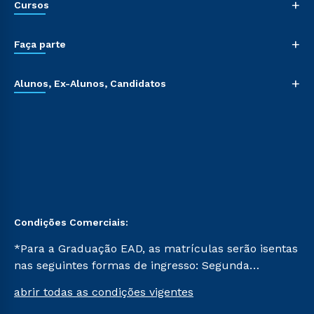
+
Cursos
+
Faça parte
+
Alunos, Ex-Alunos, Candidatos
Condições Comerciais:
*Para a Graduação EAD, as matrículas serão isentas
nas seguintes formas de ingresso: Segunda
Graduação, Segunda Graduação 2.0 e Transferência.
abrir todas as condições vigentes
Já para as demais, a taxa de matrícula será de R$