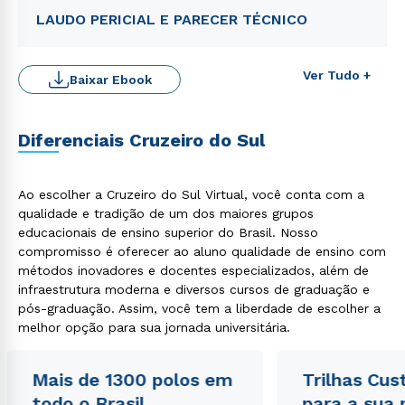
LAUDO PERICIAL E PARECER TÉCNICO
Ver Tudo +
Baixar Ebook
Diferenciais Cruzeiro do Sul
Ao escolher a Cruzeiro do Sul Virtual, você conta com a
qualidade e tradição de um dos maiores grupos
Rápido e fácil
educacionais de ensino superior do Brasil. Nosso
WhatsApp
compromisso é oferecer ao aluno qualidade de ensino com
ou
métodos inovadores e docentes especializados, além de
infraestrutura moderna e diversos cursos de graduação e
pós-graduação. Assim, você tem a liberdade de escolher a
melhor opção para sua jornada universitária.
Mais de 1300 polos em
Trilhas Cus
todo o Brasil
para a sua