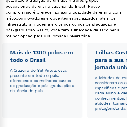
qualidade e tradição de um dos maiores grupos
educacionais de ensino superior do Brasil. Nosso
compromisso é oferecer ao aluno qualidade de ensino com
métodos inovadores e docentes especializados, além de
infraestrutura moderna e diversos cursos de graduação e
Rápido e fácil
WhatsApp
pós-graduação. Assim, você tem a liberdade de escolher a
melhor opção para sua jornada universitária.
ou
Mais de 1300 polos em
Trilhas Cus
todo o Brasil
para a sua
jornada uni
A Cruzeiro do Sul Virtual está
presente em todo o país,
Atividades de e
oferecendo os melhores cursos
Estou de acordo com a
Política de Privacidade.
e
consideram os o
de graduação e pós-graduação a
autorizo que meus dados sejam utilizados para o
específicos e pro
distância do país
envio de conteúdos da Cruzeiro do Sul.
cada aluno e de
conhecimentos, 
atitudes, tornan
protagonista da