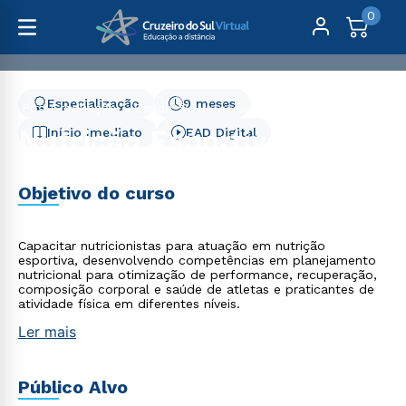
0
Especialização
9 meses
Pós-Graduação
Saúde
Nutrição Esportiva
Nutrição Esportiva
Início Imediato
EAD Digital
Objetivo do curso
Capacitar nutricionistas para atuação em nutrição
esportiva, desenvolvendo competências em planejamento
nutricional para otimização de performance, recuperação,
composição corporal e saúde de atletas e praticantes de
atividade física em diferentes níveis.
Ler mais
Público Alvo