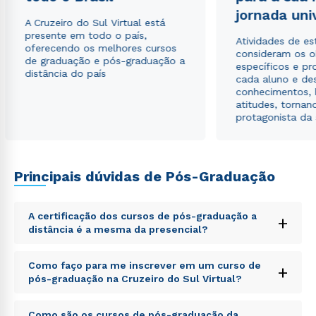
jornada uni
A Cruzeiro do Sul Virtual está
Estou de acordo com a
Política de Privacidade.
e
presente em todo o país,
Atividades de e
autorizo que meus dados sejam utilizados para o
oferecendo os melhores cursos
consideram os o
envio de conteúdos da Cruzeiro do Sul.
de graduação e pós-graduação a
específicos e pro
distância do país
cada aluno e de
conhecimentos, 
atitudes, tornan
protagonista da
Principais dúvidas de Pós-Graduação
A certificação dos cursos de pós-graduação a
+
distância é a mesma da presencial?
Sed ut perspiciatis unde omnis iste natus error sit
Como faço para me inscrever em um curso de
+
voluptatem accusantium doloremque laudantium,
pós-graduação na Cruzeiro do Sul Virtual?
totam rem aperiam, eaque ipsa quae ab illo inventore
veritatis et quasi architecto beatae vitae dicta sunt
Sed ut perspiciatis unde omnis iste natus error sit
explicabo. Nemo enim ipsam voluptatem quia
Como são os cursos de pós-graduação da