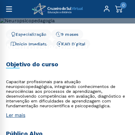
0
Especialização
9 meses
Pós-Graduação
Educação
Neuropsicopedagogia
Neuropsicopedagogia
Início Imediato
EAD Digital
Objetivo do curso
Capacitar profissionais para atuação
neuropsicopedagógica, integrando conhecimentos de
neurociências aos processos de aprendizagem,
desenvolvendo competências em avaliação, diagnóstico e
intervenção em dificuldades de aprendizagem com
fundamentação neurocientífica e psicopedagógica.
Ler mais
Público Alvo