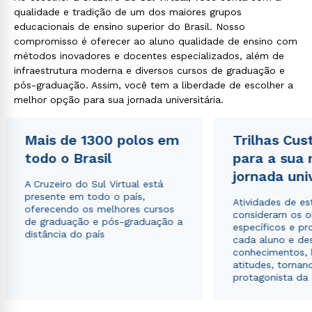
qualidade e tradição de um dos maiores grupos
educacionais de ensino superior do Brasil. Nosso
compromisso é oferecer ao aluno qualidade de ensino com
métodos inovadores e docentes especializados, além de
Rápido e fácil
infraestrutura moderna e diversos cursos de graduação e
WhatsApp
pós-graduação. Assim, você tem a liberdade de escolher a
ou
melhor opção para sua jornada universitária.
Mais de 1300 polos em
Trilhas Cus
todo o Brasil
para a sua
jornada uni
A Cruzeiro do Sul Virtual está
presente em todo o país,
Atividades de e
Estou de acordo com a
Política de Privacidade.
e
oferecendo os melhores cursos
consideram os o
autorizo que meus dados sejam utilizados para o
de graduação e pós-graduação a
específicos e pro
envio de conteúdos da Cruzeiro do Sul.
distância do país
cada aluno e de
conhecimentos, 
atitudes, tornan
protagonista da