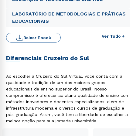
LABORATÓRIO DE METODOLOGIAS E PRÁTICAS
EDUCACIONAIS
Ver Tudo +
Baixar Ebook
Diferenciais Cruzeiro do Sul
Rápido e fácil
Ao escolher a Cruzeiro do Sul Virtual, você conta com a
WhatsApp
qualidade e tradição de um dos maiores grupos
ou
educacionais de ensino superior do Brasil. Nosso
compromisso é oferecer ao aluno qualidade de ensino com
métodos inovadores e docentes especializados, além de
infraestrutura moderna e diversos cursos de graduação e
pós-graduação. Assim, você tem a liberdade de escolher a
melhor opção para sua jornada universitária.
Estou de acordo com a
Política de Privacidade.
e