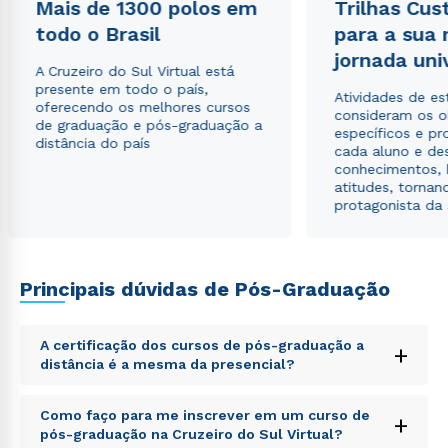
Mais de 1300 polos em
Trilhas Cus
autorizo que meus dados sejam utilizados para o
envio de conteúdos da Cruzeiro do Sul.
todo o Brasil
para a sua
jornada uni
A Cruzeiro do Sul Virtual está
presente em todo o país,
Atividades de e
oferecendo os melhores cursos
consideram os o
de graduação e pós-graduação a
específicos e pro
distância do país
cada aluno e de
conhecimentos, 
atitudes, tornan
protagonista da
Principais dúvidas de Pós-Graduação
A certificação dos cursos de pós-graduação a
+
distância é a mesma da presencial?
Sed ut perspiciatis unde omnis iste natus error sit
Como faço para me inscrever em um curso de
+
voluptatem accusantium doloremque laudantium,
pós-graduação na Cruzeiro do Sul Virtual?
totam rem aperiam, eaque ipsa quae ab illo inventore