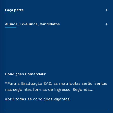
+
Faça parte
+
Alunos, Ex-Alunos, Candidatos
Condições Comerciais:
*Para a Graduação EAD, as matrículas serão isentas
nas seguintes formas de ingresso: Segunda
Graduação, Segunda Graduação 2.0 e Transferência.
abrir todas as condições vigentes
Já para as demais, a taxa de matrícula será de R$
49. *Para a Pós-graduação EAD, as ofertas