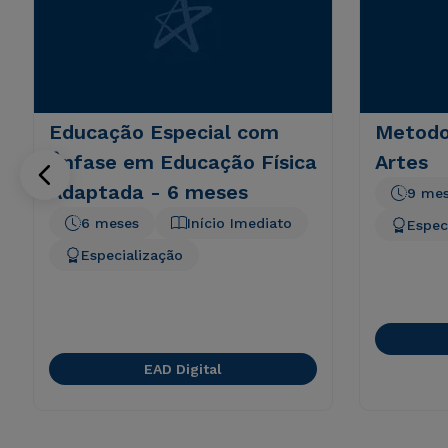
Educação Especial com
Metodo
Ênfase em Educação Física
Artes
Adaptada - 6 meses
9 me
6 meses
Início Imediato
Espec
Especialização
EAD Digital