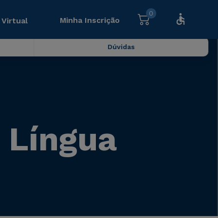
0
Minha Inscrição
 Virtual
Dúvidas
 Língua