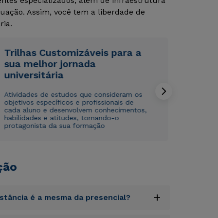
tes especializados, além de infraestrutura
uação. Assim, você tem a liberdade de
ria.
Trilhas Customizáveis para a
sua melhor jornada
universitária
Rápido e fácil
Rápido e fácil
WhatsApp
WhatsApp
Atividades de estudos que consideram os
ou
ou
objetivos específicos e profissionais de
cada aluno e desenvolvem conhecimentos,
habilidades e atitudes, tornando-o
protagonista da sua formação
ção
Estou de acordo com a
Estou de acordo com a
Política de Privacidade.
Política de Privacidade.
e
e
autorizo que meus dados sejam utilizados para o
autorizo que meus dados sejam utilizados para o
envio de conteúdos da Cruzeiro do Sul.
envio de conteúdos da Cruzeiro do Sul.
+
istância é a mesma da presencial?