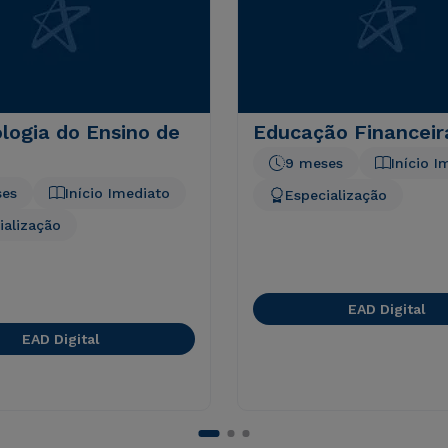
logia do Ensino de
Educação Financeir
9 meses
Início I
ses
Início Imediato
Especialização
ialização
EAD Digital
EAD Digital