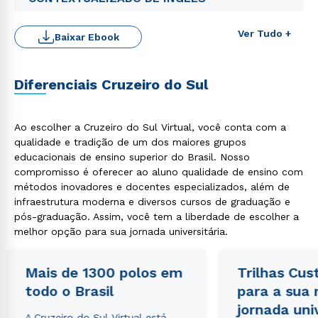
Ver Tudo +
Baixar Ebook
Diferenciais Cruzeiro do Sul
Ao escolher a Cruzeiro do Sul Virtual, você conta com a
qualidade e tradição de um dos maiores grupos
educacionais de ensino superior do Brasil. Nosso
Rápido e fácil
compromisso é oferecer ao aluno qualidade de ensino com
WhatsApp
métodos inovadores e docentes especializados, além de
ou
infraestrutura moderna e diversos cursos de graduação e
pós-graduação. Assim, você tem a liberdade de escolher a
melhor opção para sua jornada universitária.
Mais de 1300 polos em
Trilhas Cus
todo o Brasil
para a sua
jornada uni
Estou de acordo com a
Política de Privacidade.
e
A Cruzeiro do Sul Virtual está