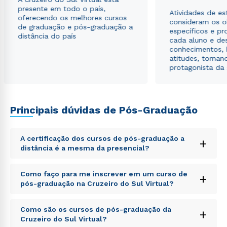
autorizo que meus dados sejam utilizados para o
presente em todo o país,
envio de conteúdos da Cruzeiro do Sul.
Atividades de e
oferecendo os melhores cursos
consideram os o
de graduação e pós-graduação a
específicos e pro
distância do país
cada aluno e de
conhecimentos, 
atitudes, tornan
protagonista da
Principais dúvidas de Pós-Graduação
A certificação dos cursos de pós-graduação a
+
distância é a mesma da presencial?
Sed ut perspiciatis unde omnis iste natus error sit
Como faço para me inscrever em um curso de
+
voluptatem accusantium doloremque laudantium,
pós-graduação na Cruzeiro do Sul Virtual?
totam rem aperiam, eaque ipsa quae ab illo inventore
veritatis et quasi architecto beatae vitae dicta sunt
Sed ut perspiciatis unde omnis iste natus error sit
explicabo. Nemo enim ipsam voluptatem quia
Como são os cursos de pós-graduação da
+
voluptatem accusantium doloremque laudantium,
voluptas sit aspernatur aut odit aut fugit, sed quia
Cruzeiro do Sul Virtual?
totam rem aperiam, eaque ipsa quae ab illo inventore