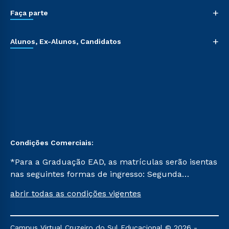
+
Faça parte
+
Alunos, Ex-Alunos, Candidatos
Condições Comerciais:
*Para a Graduação EAD, as matrículas serão isentas
nas seguintes formas de ingresso: Segunda
Graduação, Segunda Graduação 2.0 e Transferência.
abrir todas as condições vigentes
Já para as demais, a taxa de matrícula será de R$
49. *Para a Pós-graduação EAD, as ofertas
mencionadas são referentes aos cursos: Ensino
Campus Virtual Cruzeiro do Sul Educacional © 2026 -