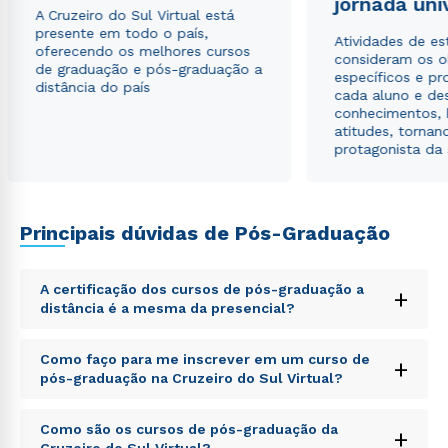
jornada uni
autorizo que meus dados sejam utilizados para o
A Cruzeiro do Sul Virtual está
envio de conteúdos da Cruzeiro do Sul.
presente em todo o país,
Atividades de e
oferecendo os melhores cursos
consideram os o
de graduação e pós-graduação a
específicos e pro
distância do país
cada aluno e de
conhecimentos, 
atitudes, tornan
protagonista da
Principais dúvidas de Pós-Graduação
A certificação dos cursos de pós-graduação a
+
distância é a mesma da presencial?
Sed ut perspiciatis unde omnis iste natus error sit
Como faço para me inscrever em um curso de
+
voluptatem accusantium doloremque laudantium,
pós-graduação na Cruzeiro do Sul Virtual?
totam rem aperiam, eaque ipsa quae ab illo inventore
veritatis et quasi architecto beatae vitae dicta sunt
Sed ut perspiciatis unde omnis iste natus error sit
explicabo. Nemo enim ipsam voluptatem quia
Como são os cursos de pós-graduação da
+
voluptatem accusantium doloremque laudantium,
voluptas sit aspernatur aut odit aut fugit, sed quia