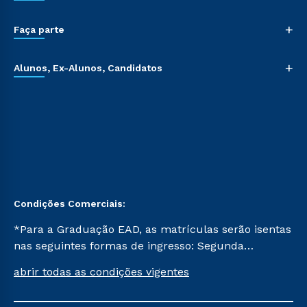
+
Faça parte
+
Alunos, Ex-Alunos, Candidatos
Condições Comerciais:
*Para a Graduação EAD, as matrículas serão isentas
nas seguintes formas de ingresso: Segunda
Graduação, Segunda Graduação 2.0 e Transferência.
abrir todas as condições vigentes
Já para as demais, a taxa de matrícula será de R$
49. *Para a Pós-graduação EAD, as ofertas