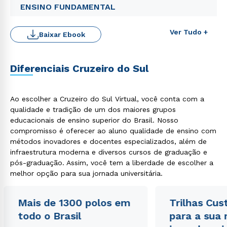
ENSINO FUNDAMENTAL
Ver Tudo +
Baixar Ebook
Diferenciais Cruzeiro do Sul
Ao escolher a Cruzeiro do Sul Virtual, você conta com a
qualidade e tradição de um dos maiores grupos
educacionais de ensino superior do Brasil. Nosso
Rápido e fácil
WhatsApp
compromisso é oferecer ao aluno qualidade de ensino com
métodos inovadores e docentes especializados, além de
ou
infraestrutura moderna e diversos cursos de graduação e
pós-graduação. Assim, você tem a liberdade de escolher a
melhor opção para sua jornada universitária.
Mais de 1300 polos em
Trilhas Cus
todo o Brasil
para a sua
Estou de acordo com a
Política de Privacidade.
e