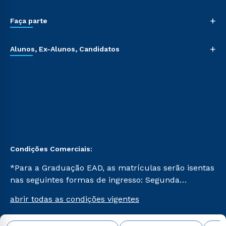
+
Faça parte
+
Alunos, Ex-Alunos, Candidatos
Condições Comerciais:
*Para a Graduação EAD, as matrículas serão isentas
nas seguintes formas de ingresso: Segunda
Graduação, Segunda Graduação 2.0 e Transferência.
abrir todas as condições vigentes
Já para as demais, a taxa de matrícula será de R$
49. *Para a Pós-graduação EAD, as ofertas