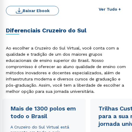
Ver Tudo +
Baixar Ebook
Diferenciais Cruzeiro do Sul
Rápido e fácil
Ao escolher a Cruzeiro do Sul Virtual, você conta com a
WhatsApp
qualidade e tradição de um dos maiores grupos
educacionais de ensino superior do Brasil. Nosso
ou
compromisso é oferecer ao aluno qualidade de ensino com
métodos inovadores e docentes especializados, além de
infraestrutura moderna e diversos cursos de graduação e
pós-graduação. Assim, você tem a liberdade de escolher a
melhor opção para sua jornada universitária.
Estou de acordo com a
Política de Privacidade.
e
Mais de 1300 polos em
Trilhas Cus
autorizo que meus dados sejam utilizados para o
todo o Brasil
para a sua
envio de conteúdos da Cruzeiro do Sul.
jornada uni
A Cruzeiro do Sul Virtual está