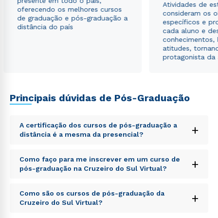
presente em todo o país,
Atividades de e
oferecendo os melhores cursos
consideram os o
de graduação e pós-graduação a
específicos e pro
distância do país
cada aluno e de
conhecimentos, 
atitudes, tornan
protagonista da
Principais dúvidas de Pós-Graduação
A certificação dos cursos de pós-graduação a
+
distância é a mesma da presencial?
Sed ut perspiciatis unde omnis iste natus error sit
Como faço para me inscrever em um curso de
+
voluptatem accusantium doloremque laudantium,
pós-graduação na Cruzeiro do Sul Virtual?
totam rem aperiam, eaque ipsa quae ab illo inventore
veritatis et quasi architecto beatae vitae dicta sunt
Sed ut perspiciatis unde omnis iste natus error sit
explicabo. Nemo enim ipsam voluptatem quia
Como são os cursos de pós-graduação da
+
voluptatem accusantium doloremque laudantium,
voluptas sit aspernatur aut odit aut fugit, sed quia
Cruzeiro do Sul Virtual?
totam rem aperiam, eaque ipsa quae ab illo inventore
consequuntur magni dolores eos qui ratione
veritatis et quasi architecto beatae vitae dicta sunt