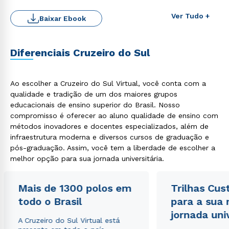
Ver Tudo +
Baixar Ebook
Diferenciais Cruzeiro do Sul
Ao escolher a Cruzeiro do Sul Virtual, você conta com a
qualidade e tradição de um dos maiores grupos
educacionais de ensino superior do Brasil. Nosso
compromisso é oferecer ao aluno qualidade de ensino com
Rápido e fácil
métodos inovadores e docentes especializados, além de
WhatsApp
infraestrutura moderna e diversos cursos de graduação e
ou
pós-graduação. Assim, você tem a liberdade de escolher a
melhor opção para sua jornada universitária.
Mais de 1300 polos em
Trilhas Cus
todo o Brasil
para a sua
jornada uni
A Cruzeiro do Sul Virtual está
Estou de acordo com a
Política de Privacidade.
e