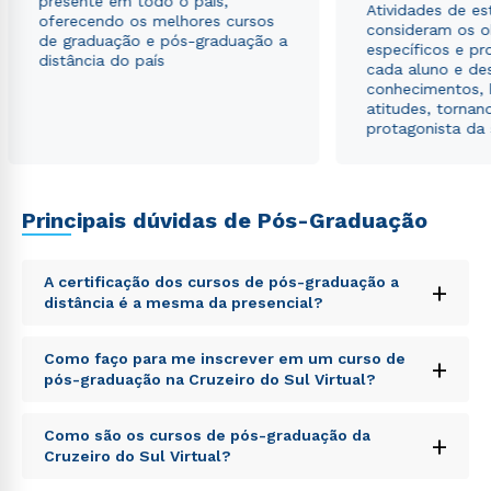
presente em todo o país,
Atividades de e
autorizo que meus dados sejam utilizados para o
oferecendo os melhores cursos
consideram os o
envio de conteúdos da Cruzeiro do Sul.
de graduação e pós-graduação a
específicos e pro
distância do país
cada aluno e de
conhecimentos, 
atitudes, tornan
protagonista da
Principais dúvidas de Pós-Graduação
A certificação dos cursos de pós-graduação a
+
distância é a mesma da presencial?
Sed ut perspiciatis unde omnis iste natus error sit
Como faço para me inscrever em um curso de
+
voluptatem accusantium doloremque laudantium,
pós-graduação na Cruzeiro do Sul Virtual?
totam rem aperiam, eaque ipsa quae ab illo inventore
veritatis et quasi architecto beatae vitae dicta sunt
Sed ut perspiciatis unde omnis iste natus error sit
explicabo. Nemo enim ipsam voluptatem quia
Como são os cursos de pós-graduação da
+
voluptatem accusantium doloremque laudantium,
voluptas sit aspernatur aut odit aut fugit, sed quia
Cruzeiro do Sul Virtual?
totam rem aperiam, eaque ipsa quae ab illo inventore
consequuntur magni dolores eos qui ratione
veritatis et quasi architecto beatae vitae dicta sunt