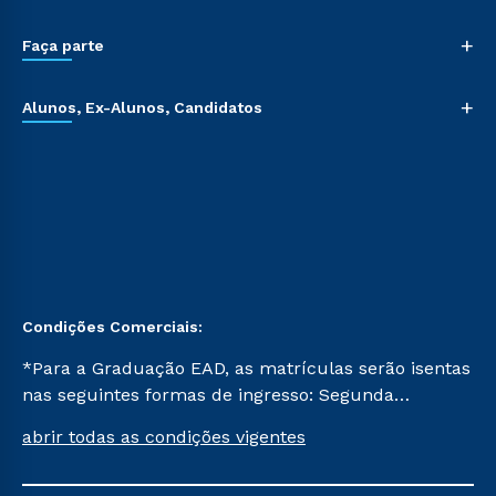
+
Faça parte
+
Alunos, Ex-Alunos, Candidatos
Condições Comerciais:
*Para a Graduação EAD, as matrículas serão isentas
nas seguintes formas de ingresso: Segunda
Graduação, Segunda Graduação 2.0 e Transferência.
abrir todas as condições vigentes
Já para as demais, a taxa de matrícula será de R$
49. *Para a Pós-graduação EAD, as ofertas