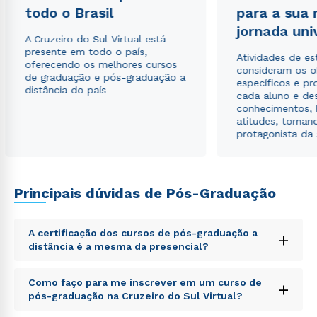
todo o Brasil
para a sua
jornada uni
Estou de acordo com a
Política de Privacidade.
e
A Cruzeiro do Sul Virtual está
autorizo que meus dados sejam utilizados para o
presente em todo o país,
envio de conteúdos da Cruzeiro do Sul.
Atividades de e
oferecendo os melhores cursos
consideram os o
de graduação e pós-graduação a
específicos e pro
distância do país
cada aluno e de
conhecimentos, 
atitudes, tornan
protagonista da
Principais dúvidas de Pós-Graduação
A certificação dos cursos de pós-graduação a
+
distância é a mesma da presencial?
Sed ut perspiciatis unde omnis iste natus error sit
Como faço para me inscrever em um curso de
+
voluptatem accusantium doloremque laudantium,
pós-graduação na Cruzeiro do Sul Virtual?
totam rem aperiam, eaque ipsa quae ab illo inventore