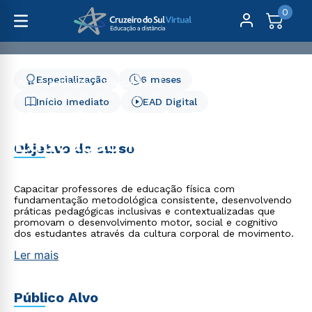
0
Especialização
6 meses
Pós-Graduação
Educação
Metodologia do Ensino de Educação Física - 6 meses
Início Imediato
EAD Digital
Metodologia do Ensino de
Educação Física - 6
Objetivo do curso
meses
Capacitar professores de educação física com
fundamentação metodológica consistente, desenvolvendo
práticas pedagógicas inclusivas e contextualizadas que
promovam o desenvolvimento motor, social e cognitivo
dos estudantes através da cultura corporal de movimento.
Ler mais
Público Alvo