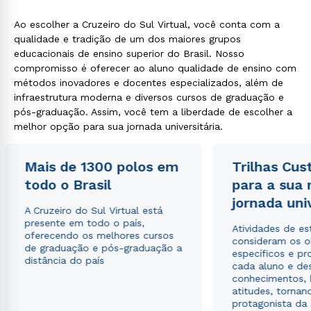
Ao escolher a Cruzeiro do Sul Virtual, você conta com a
qualidade e tradição de um dos maiores grupos
educacionais de ensino superior do Brasil. Nosso
compromisso é oferecer ao aluno qualidade de ensino com
Rápido e fácil
WhatsApp
métodos inovadores e docentes especializados, além de
infraestrutura moderna e diversos cursos de graduação e
ou
pós-graduação. Assim, você tem a liberdade de escolher a
melhor opção para sua jornada universitária.
Mais de 1300 polos em
Trilhas Cus
todo o Brasil
para a sua
jornada uni
Estou de acordo com a
Política de Privacidade.
e
A Cruzeiro do Sul Virtual está
autorizo que meus dados sejam utilizados para o
presente em todo o país,
Atividades de e
envio de conteúdos da Cruzeiro do Sul.
oferecendo os melhores cursos
consideram os o
de graduação e pós-graduação a
específicos e pro
distância do país
cada aluno e de
conhecimentos, 
atitudes, tornan
protagonista da