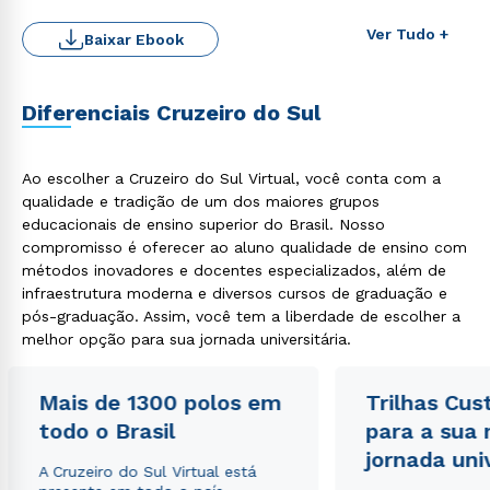
Ver Tudo +
Baixar Ebook
Diferenciais Cruzeiro do Sul
Ao escolher a Cruzeiro do Sul Virtual, você conta com a
qualidade e tradição de um dos maiores grupos
Rápido e fácil
educacionais de ensino superior do Brasil. Nosso
WhatsApp
compromisso é oferecer ao aluno qualidade de ensino com
ou
métodos inovadores e docentes especializados, além de
infraestrutura moderna e diversos cursos de graduação e
pós-graduação. Assim, você tem a liberdade de escolher a
melhor opção para sua jornada universitária.
Mais de 1300 polos em
Trilhas Cus
todo o Brasil
para a sua
Estou de acordo com a
Política de Privacidade.
e
autorizo que meus dados sejam utilizados para o
jornada uni
A Cruzeiro do Sul Virtual está
envio de conteúdos da Cruzeiro do Sul.