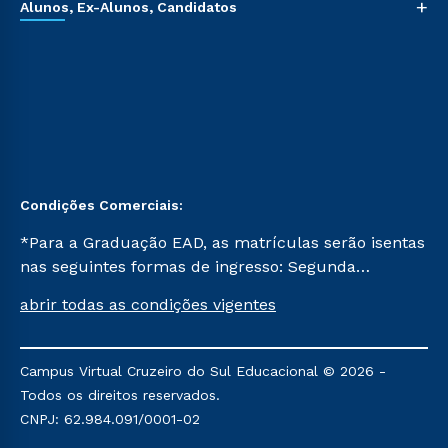
+
Alunos, Ex-Alunos, Candidatos
Condições Comerciais:
*Para a Graduação EAD, as matrículas serão isentas
nas seguintes formas de ingresso: Segunda
Graduação, Segunda Graduação 2.0 e Transferência.
abrir todas as condições vigentes
Já para as demais, a taxa de matrícula será de R$
49. *Para a Pós-graduação EAD, as ofertas
mencionadas são referentes aos cursos: Ensino
Campus Virtual Cruzeiro do Sul Educacional © 2026 -
Religioso, Geografia para a Docência e Metodologia
Todos os direitos reservados.
do Ensino de História: Questões Atuais.
CNPJ: 62.984.091/0001-02