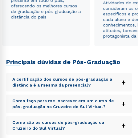
presente em todo o país,
Atividades de e
oferecendo os melhores cursos
consideram os o
de graduação e pós-graduação a
específicos e pro
distância do país
cada aluno e de
conhecimentos, 
atitudes, tornan
protagonista da
Principais dúvidas de Pós-Graduação
A certificação dos cursos de pós-graduação a
+
distância é a mesma da presencial?
Sed ut perspiciatis unde omnis iste natus error sit
Como faço para me inscrever em um curso de
+
voluptatem accusantium doloremque laudantium,
pós-graduação na Cruzeiro do Sul Virtual?
totam rem aperiam, eaque ipsa quae ab illo inventore
veritatis et quasi architecto beatae vitae dicta sunt
Sed ut perspiciatis unde omnis iste natus error sit
explicabo. Nemo enim ipsam voluptatem quia
Como são os cursos de pós-graduação da
+
voluptatem accusantium doloremque laudantium,
voluptas sit aspernatur aut odit aut fugit, sed quia
Cruzeiro do Sul Virtual?
totam rem aperiam, eaque ipsa quae ab illo inventore
consequuntur magni dolores eos qui ratione
veritatis et quasi architecto beatae vitae dicta sunt