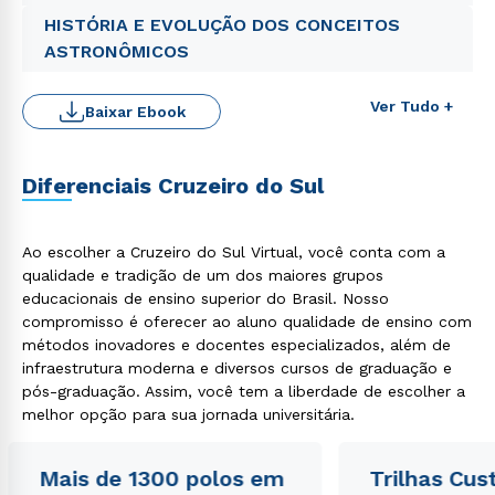
HISTÓRIA E EVOLUÇÃO DOS CONCEITOS
ASTRONÔMICOS
Ver Tudo +
Baixar Ebook
Diferenciais Cruzeiro do Sul
Ao escolher a Cruzeiro do Sul Virtual, você conta com a
Rápido e fácil
WhatsApp
qualidade e tradição de um dos maiores grupos
educacionais de ensino superior do Brasil. Nosso
ou
compromisso é oferecer ao aluno qualidade de ensino com
métodos inovadores e docentes especializados, além de
infraestrutura moderna e diversos cursos de graduação e
pós-graduação. Assim, você tem a liberdade de escolher a
melhor opção para sua jornada universitária.
Mais de 1300 polos em
Trilhas Cus
Estou de acordo com a
Política de Privacidade.
e
autorizo que meus dados sejam utilizados para o