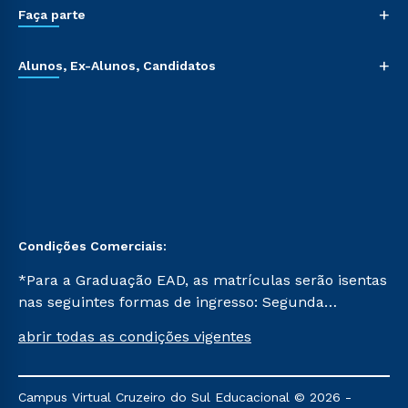
+
Faça parte
+
Alunos, Ex-Alunos, Candidatos
Condições Comerciais:
*Para a Graduação EAD, as matrículas serão isentas
nas seguintes formas de ingresso: Segunda
Graduação, Segunda Graduação 2.0 e Transferência.
abrir todas as condições vigentes
Já para as demais, a taxa de matrícula será de R$
49. *Para a Pós-graduação EAD, as ofertas
mencionadas são referentes aos cursos: Ensino
Campus Virtual Cruzeiro do Sul Educacional © 2026 -