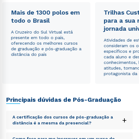
Estou de acordo com a
Política de Privacidade.
e
autorizo que meus dados sejam utilizados para o
Mais de 1300 polos em
Trilhas Cus
envio de conteúdos da Cruzeiro do Sul.
todo o Brasil
para a sua
jornada uni
A Cruzeiro do Sul Virtual está
presente em todo o país,
Atividades de e
oferecendo os melhores cursos
consideram os o
de graduação e pós-graduação a
específicos e pro
distância do país
cada aluno e de
conhecimentos, 
atitudes, tornan
protagonista da
Principais dúvidas de Pós-Graduação
A certificação dos cursos de pós-graduação a
+
distância é a mesma da presencial?
Sed ut perspiciatis unde omnis iste natus error sit
Como faço para me inscrever em um curso de