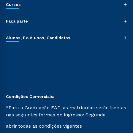
+
Cursos
+
Faça parte
+
Alunos, Ex-Alunos, Candidatos
Condições Comerciais:
*Para a Graduação EAD, as matrículas serão isentas
nas seguintes formas de ingresso: Segunda
Graduação, Segunda Graduação 2.0 e Transferência.
abrir todas as condições vigentes
Já para as demais, a taxa de matrícula será de R$