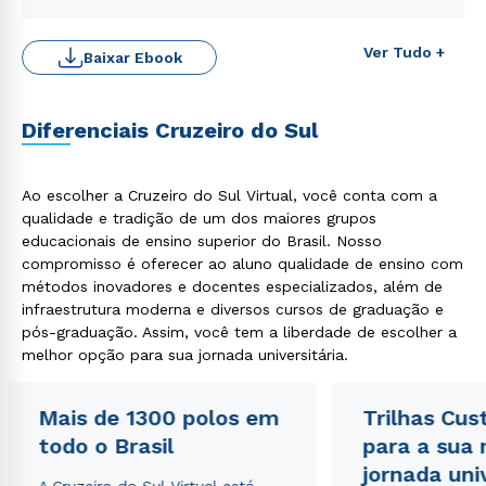
Ver Tudo +
Baixar Ebook
Diferenciais Cruzeiro do Sul
Ao escolher a Cruzeiro do Sul Virtual, você conta com a
Rápido e fácil
qualidade e tradição de um dos maiores grupos
WhatsApp
educacionais de ensino superior do Brasil. Nosso
ou
compromisso é oferecer ao aluno qualidade de ensino com
métodos inovadores e docentes especializados, além de
infraestrutura moderna e diversos cursos de graduação e
pós-graduação. Assim, você tem a liberdade de escolher a
melhor opção para sua jornada universitária.
Mais de 1300 polos em
Trilhas Cus
Estou de acordo com a
Política de Privacidade.
e
todo o Brasil
para a sua
autorizo que meus dados sejam utilizados para o
envio de conteúdos da Cruzeiro do Sul.
jornada uni