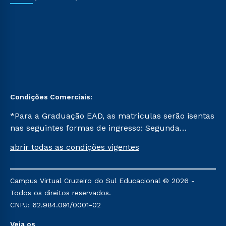
Condições Comerciais:
*Para a Graduação EAD, as matrículas serão isentas
nas seguintes formas de ingresso: Segunda
Graduação, Segunda Graduação 2.0 e Transferência.
abrir todas as condições vigentes
Já para as demais, a taxa de matrícula será de R$
49. *Para a Pós-graduação EAD, as ofertas
mencionadas são referentes aos cursos: Ensino
Campus Virtual Cruzeiro do Sul Educacional © 2026 -
Religioso, Geografia para a Docência e Metodologia
Todos os direitos reservados.
do Ensino de História: Questões Atuais.
CNPJ: 62.984.091/0001-02
Veja os