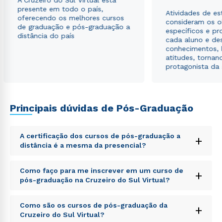
A Cruzeiro do Sul Virtual está
presente em todo o país,
Atividades de e
oferecendo os melhores cursos
consideram os o
de graduação e pós-graduação a
específicos e pro
distância do país
cada aluno e de
conhecimentos, 
atitudes, tornan
protagonista da
Principais dúvidas de Pós-Graduação
A certificação dos cursos de pós-graduação a
+
distância é a mesma da presencial?
Sed ut perspiciatis unde omnis iste natus error sit
Como faço para me inscrever em um curso de
+
voluptatem accusantium doloremque laudantium,
pós-graduação na Cruzeiro do Sul Virtual?
totam rem aperiam, eaque ipsa quae ab illo inventore
veritatis et quasi architecto beatae vitae dicta sunt
Sed ut perspiciatis unde omnis iste natus error sit
explicabo. Nemo enim ipsam voluptatem quia
Como são os cursos de pós-graduação da
+
voluptatem accusantium doloremque laudantium,
voluptas sit aspernatur aut odit aut fugit, sed quia
Cruzeiro do Sul Virtual?
totam rem aperiam, eaque ipsa quae ab illo inventore