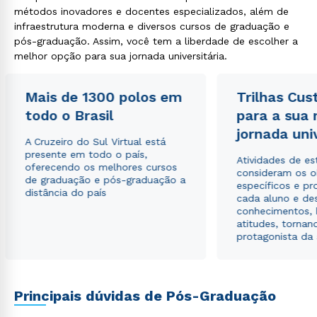
métodos inovadores e docentes especializados, além de
infraestrutura moderna e diversos cursos de graduação e
pós-graduação. Assim, você tem a liberdade de escolher a
melhor opção para sua jornada universitária.
Mais de 1300 polos em
Trilhas Cus
Rápido e fácil
WhatsApp
todo o Brasil
para a sua
jornada uni
ou
A Cruzeiro do Sul Virtual está
presente em todo o país,
Atividades de e
oferecendo os melhores cursos
consideram os o
de graduação e pós-graduação a
específicos e pro
distância do país
cada aluno e de
conhecimentos, 
atitudes, tornan
protagonista da
Estou de acordo com a
Política de Privacidade.
e
autorizo que meus dados sejam utilizados para o
envio de conteúdos da Cruzeiro do Sul.
Principais dúvidas de Pós-Graduação