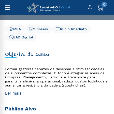
0
MBA
9 meses
Início Imediato
Pós-Graduação
Gestão e Negócios
MBA em Supply Chain e Logística Integrada
EAD Digital
MBA em Supply Chain e
Logística Integrada
Objetivo do curso
Formar gestores capazes de desenhar e otimizar cadeias
de suprimentos complexas. O foco é integrar as áreas de
Compras, Planejamento, Estoque e Transporte para
garantir a eficiência operacional, reduzir custos logísticos e
aumentar a resiliência da cadeia (supply chain).
Ler mais
Público Alvo