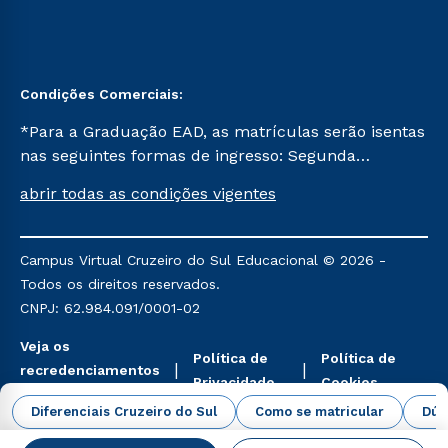
Condições Comerciais:
*Para a Graduação EAD, as matrículas serão isentas
nas seguintes formas de ingresso: Segunda
Graduação, Segunda Graduação 2.0 e Transferência.
abrir todas as condições vigentes
Já para as demais, a taxa de matrícula será de R$
49. *Para a Pós-graduação EAD, as ofertas
mencionadas são referentes aos cursos: Ensino
Campus Virtual Cruzeiro do Sul Educacional © 2026 -
Religioso, Geografia para a Docência e Metodologia
Todos os direitos reservados.
do Ensino de História: Questões Atuais.
CNPJ: 62.984.091/0001-02
Veja os
Política de
Política de
recredenciamentos
Privacidade
Cookies
aqui
Diferenciais Cruzeiro do Sul
Como se matricular
Dúv