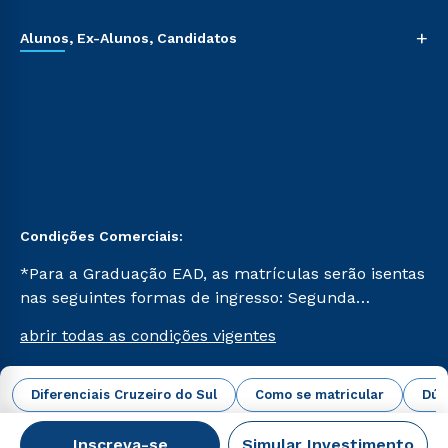
+
Alunos, Ex-Alunos, Candidatos
Condições Comerciais:
*Para a Graduação EAD, as matrículas serão isentas
nas seguintes formas de ingresso: Segunda
Graduação, Segunda Graduação 2.0 e Transferência.
abrir todas as condições vigentes
Já para as demais, a taxa de matrícula será de R$
49. *Para a Pós-graduação EAD, as ofertas
mencionadas são referentes aos cursos: Ensino
Diferenciais Cruzeiro do Sul
Como se matricular
Dúv
Campus Virtual Cruzeiro do Sul Educacional © 2026 -
Religioso, Geografia para a Docência e Metodologia
Todos os direitos reservados.
do Ensino de História: Questões Atuais.
Inscreva-se
Simular Investimento