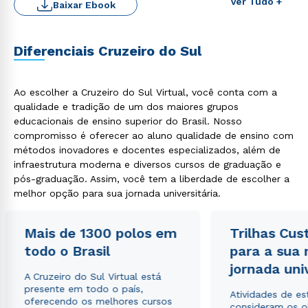
Ver Tudo +
Baixar Ebook
Diferenciais Cruzeiro do Sul
Rápido e fácil
Ao escolher a Cruzeiro do Sul Virtual, você conta com a
WhatsApp
qualidade e tradição de um dos maiores grupos
educacionais de ensino superior do Brasil. Nosso
ou
compromisso é oferecer ao aluno qualidade de ensino com
métodos inovadores e docentes especializados, além de
infraestrutura moderna e diversos cursos de graduação e
pós-graduação. Assim, você tem a liberdade de escolher a
melhor opção para sua jornada universitária.
Estou de acordo com a
Política de Privacidade.
e
Mais de 1300 polos em
Trilhas Cus
autorizo que meus dados sejam utilizados para o
todo o Brasil
para a sua
envio de conteúdos da Cruzeiro do Sul.
jornada uni
A Cruzeiro do Sul Virtual está
presente em todo o país,
Atividades de e
oferecendo os melhores cursos
consideram os o