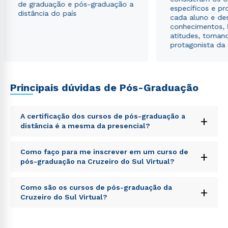
de graduação e pós-graduação a
específicos e pro
distância do país
cada aluno e de
conhecimentos, 
atitudes, tornan
protagonista da
Principais dúvidas de Pós-Graduação
A certificação dos cursos de pós-graduação a
+
distância é a mesma da presencial?
Sed ut perspiciatis unde omnis iste natus error sit
Como faço para me inscrever em um curso de
+
voluptatem accusantium doloremque laudantium,
pós-graduação na Cruzeiro do Sul Virtual?
totam rem aperiam, eaque ipsa quae ab illo inventore
veritatis et quasi architecto beatae vitae dicta sunt
Sed ut perspiciatis unde omnis iste natus error sit
explicabo. Nemo enim ipsam voluptatem quia
Como são os cursos de pós-graduação da
+
voluptatem accusantium doloremque laudantium,
voluptas sit aspernatur aut odit aut fugit, sed quia
Cruzeiro do Sul Virtual?
totam rem aperiam, eaque ipsa quae ab illo inventore
consequuntur magni dolores eos qui ratione
veritatis et quasi architecto beatae vitae dicta sunt
voluptatem sequi nesciunt.
Sed ut perspiciatis unde omnis iste natus error sit
explicabo. Nemo enim ipsam voluptatem quia