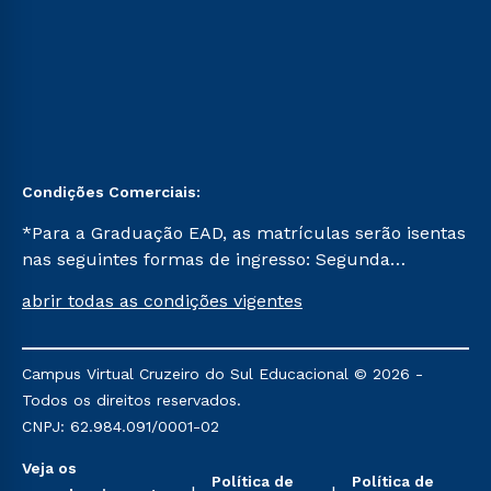
Condições Comerciais:
*Para a Graduação EAD, as matrículas serão isentas
nas seguintes formas de ingresso: Segunda
Graduação, Segunda Graduação 2.0 e Transferência.
abrir todas as condições vigentes
Já para as demais, a taxa de matrícula será de R$
49. *Para a Pós-graduação EAD, as ofertas
mencionadas são referentes aos cursos: Ensino
Campus Virtual Cruzeiro do Sul Educacional © 2026 -
Religioso, Geografia para a Docência e Metodologia
Todos os direitos reservados.
do Ensino de História: Questões Atuais.
CNPJ: 62.984.091/0001-02
Veja os
Política de
Política de