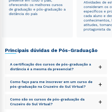
presente em todo o país,
Atividades de e
oferecendo os melhores cursos
consideram os o
de graduação e pós-graduação a
específicos e pro
distância do país
cada aluno e de
conhecimentos, 
atitudes, tornan
protagonista da
Principais dúvidas de Pós-Graduação
A certificação dos cursos de pós-graduação a
+
distância é a mesma da presencial?
Sed ut perspiciatis unde omnis iste natus error sit
Como faço para me inscrever em um curso de
+
voluptatem accusantium doloremque laudantium,
pós-graduação na Cruzeiro do Sul Virtual?
totam rem aperiam, eaque ipsa quae ab illo inventore
veritatis et quasi architecto beatae vitae dicta sunt
Sed ut perspiciatis unde omnis iste natus error sit
explicabo. Nemo enim ipsam voluptatem quia
Como são os cursos de pós-graduação da
+
voluptatem accusantium doloremque laudantium,
voluptas sit aspernatur aut odit aut fugit, sed quia
Cruzeiro do Sul Virtual?
totam rem aperiam, eaque ipsa quae ab illo inventore
consequuntur magni dolores eos qui ratione
veritatis et quasi architecto beatae vitae dicta sunt