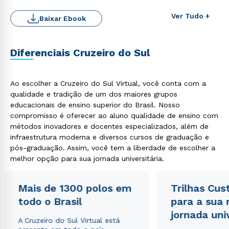
Ver Tudo +
Baixar Ebook
Diferenciais Cruzeiro do Sul
Ao escolher a Cruzeiro do Sul Virtual, você conta com a
Rápido e fácil
qualidade e tradição de um dos maiores grupos
WhatsApp
educacionais de ensino superior do Brasil. Nosso
compromisso é oferecer ao aluno qualidade de ensino com
ou
métodos inovadores e docentes especializados, além de
infraestrutura moderna e diversos cursos de graduação e
pós-graduação. Assim, você tem a liberdade de escolher a
melhor opção para sua jornada universitária.
Mais de 1300 polos em
Trilhas Cus
Estou de acordo com a
Política de Privacidade.
e
todo o Brasil
para a sua
autorizo que meus dados sejam utilizados para o
jornada uni
envio de conteúdos da Cruzeiro do Sul.
A Cruzeiro do Sul Virtual está