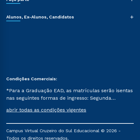
+
Alunos, Ex-Alunos, Candidatos
Condições Comerciais:
*Para a Graduação EAD, as matrículas serão isentas
nas seguintes formas de ingresso: Segunda
Graduação, Segunda Graduação 2.0 e Transferência.
abrir todas as condições vigentes
Já para as demais, a taxa de matrícula será de R$
49. *Para a Pós-graduação EAD, as ofertas
mencionadas são referentes aos cursos: Ensino
Campus Virtual Cruzeiro do Sul Educacional © 2026 -
Religioso, Geografia para a Docência e Metodologia
Todos os direitos reservados.