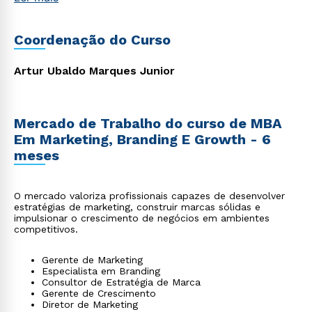
startups, agronegócio, indústria, entre outros, que
reconhecem a importância de se apropriar do poder da
tecnologia moderna aliada à gestão para impulsionar suas
Coordenação do Curso
carreiras e alcançar o sucesso profissional.
Artur Ubaldo Marques Junior
Mercado de Trabalho do curso de MBA
Em Marketing, Branding E Growth - 6
meses
O mercado valoriza profissionais capazes de desenvolver
estratégias de marketing, construir marcas sólidas e
impulsionar o crescimento de negócios em ambientes
competitivos.
Gerente de Marketing
Especialista em Branding
Consultor de Estratégia de Marca
Gerente de Crescimento
Diretor de Marketing