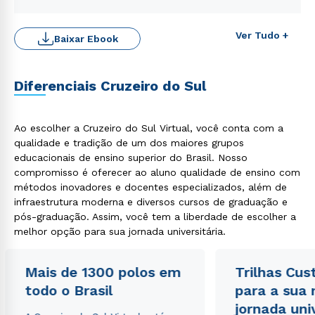
WhatsApp
ou
Ver Tudo +
Baixar Ebook
Diferenciais Cruzeiro do Sul
Ao escolher a Cruzeiro do Sul Virtual, você conta com a
Estou de acordo com a
Política de Privacidade.
e
qualidade e tradição de um dos maiores grupos
autorizo que meus dados sejam utilizados para o
educacionais de ensino superior do Brasil. Nosso
envio de conteúdos da Cruzeiro do Sul.
compromisso é oferecer ao aluno qualidade de ensino com
métodos inovadores e docentes especializados, além de
infraestrutura moderna e diversos cursos de graduação e
pós-graduação. Assim, você tem a liberdade de escolher a
melhor opção para sua jornada universitária.
Mais de 1300 polos em
Trilhas Cus
todo o Brasil
para a sua
jornada uni