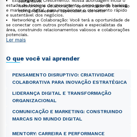
Estratégias de Crescimento: Nossa abordagem inclui o
sustentável
estudo de técnicas de crescimento, como growth hacking
Networking e Colaboração: oportunidade de conexão
e marketing digital, para impulsionar o crescimento rápido
com profissionais e especialistas do setor
e sustentável dos negócios.
Networking e Colaboração: Você terá a oportunidade de
se conectar com outros profissionais e especialistas da
área, construindo relacionamentos valiosos e colaborações
potenciais.
Ler mais
O que você vai aprender
PENSAMENTO DISRUPTIVO: CRIATIVIDADE
COLABORATIVA PARA INOVAÇÃO ESTRATÉGICA
LIDERANÇA DIGITAL E TRANSFORMAÇÃO
ORGANIZACIONAL
COMUNICAÇÃO E MARKETING: CONSTRUINDO
MARCAS NO MUNDO DIGITAL
MENTORY: CARREIRA E PERFORMANCE
Rápido e fácil