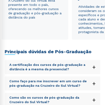
A Cruzeiro do Sul Virtual está
presente em todo o país,
Atividades de e
oferecendo os melhores cursos
consideram os o
de graduação e pós-graduação a
específicos e pro
distância do país
cada aluno e de
conhecimentos, 
atitudes, tornan
protagonista da
Principais dúvidas de Pós-Graduação
A certificação dos cursos de pós-graduação a
+
distância é a mesma da presencial?
Sed ut perspiciatis unde omnis iste natus error sit
Como faço para me inscrever em um curso de
+
voluptatem accusantium doloremque laudantium,
pós-graduação na Cruzeiro do Sul Virtual?
totam rem aperiam, eaque ipsa quae ab illo inventore
veritatis et quasi architecto beatae vitae dicta sunt
Sed ut perspiciatis unde omnis iste natus error sit
explicabo. Nemo enim ipsam voluptatem quia
Como são os cursos de pós-graduação da
+
voluptatem accusantium doloremque laudantium,
voluptas sit aspernatur aut odit aut fugit, sed quia
Cruzeiro do Sul Virtual?
totam rem aperiam, eaque ipsa quae ab illo inventore