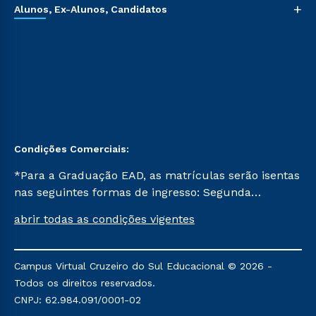
+
Alunos, Ex-Alunos, Candidatos
Condições Comerciais:
*Para a Graduação EAD, as matrículas serão isentas
nas seguintes formas de ingresso: Segunda
Graduação, Segunda Graduação 2.0 e Transferência.
abrir todas as condições vigentes
Já para as demais, a taxa de matrícula será de R$
49. *Para a Pós-graduação EAD, as ofertas
mencionadas são referentes aos cursos: Ensino
Campus Virtual Cruzeiro do Sul Educacional © 2026 -
Religioso, Geografia para a Docência e Metodologia
Todos os direitos reservados.
do Ensino de História: Questões Atuais.
CNPJ: 62.984.091/0001-02