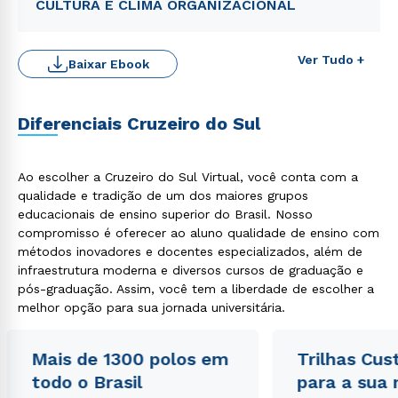
CULTURA E CLIMA ORGANIZACIONAL
Ver Tudo +
Baixar Ebook
Diferenciais Cruzeiro do Sul
Ao escolher a Cruzeiro do Sul Virtual, você conta com a
Rápido e fácil
WhatsApp
qualidade e tradição de um dos maiores grupos
educacionais de ensino superior do Brasil. Nosso
ou
compromisso é oferecer ao aluno qualidade de ensino com
métodos inovadores e docentes especializados, além de
infraestrutura moderna e diversos cursos de graduação e
pós-graduação. Assim, você tem a liberdade de escolher a
melhor opção para sua jornada universitária.
Mais de 1300 polos em
Estou de acordo com a
Política de Privacidade.
Trilhas Cus
e
autorizo que meus dados sejam utilizados para o
todo o Brasil
para a sua
envio de conteúdos da Cruzeiro do Sul.