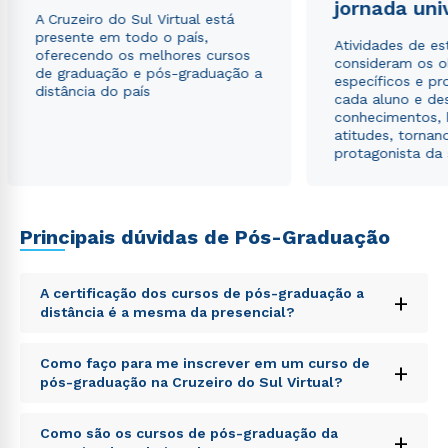
jornada uni
A Cruzeiro do Sul Virtual está
presente em todo o país,
Atividades de e
oferecendo os melhores cursos
consideram os o
de graduação e pós-graduação a
específicos e pro
distância do país
cada aluno e de
conhecimentos, 
atitudes, tornan
protagonista da
Principais dúvidas de Pós-Graduação
A certificação dos cursos de pós-graduação a
+
distância é a mesma da presencial?
Sed ut perspiciatis unde omnis iste natus error sit
Como faço para me inscrever em um curso de
+
voluptatem accusantium doloremque laudantium,
pós-graduação na Cruzeiro do Sul Virtual?
totam rem aperiam, eaque ipsa quae ab illo inventore
veritatis et quasi architecto beatae vitae dicta sunt
Sed ut perspiciatis unde omnis iste natus error sit
explicabo. Nemo enim ipsam voluptatem quia
Como são os cursos de pós-graduação da
+
voluptatem accusantium doloremque laudantium,