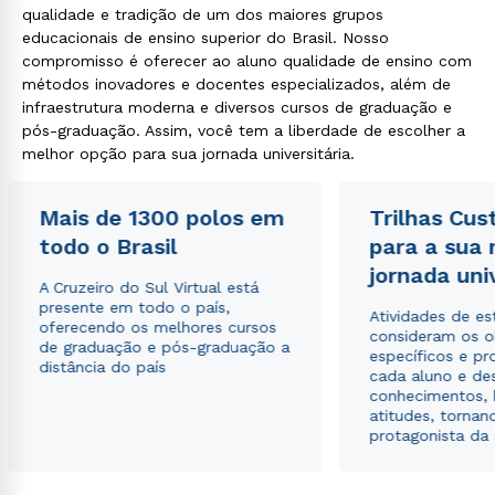
qualidade e tradição de um dos maiores grupos
educacionais de ensino superior do Brasil. Nosso
compromisso é oferecer ao aluno qualidade de ensino com
métodos inovadores e docentes especializados, além de
Estou de acordo com a
Política de Privacidade.
e
infraestrutura moderna e diversos cursos de graduação e
autorizo que meus dados sejam utilizados para o
pós-graduação. Assim, você tem a liberdade de escolher a
envio de conteúdos da Cruzeiro do Sul.
melhor opção para sua jornada universitária.
Mais de 1300 polos em
Trilhas Cus
todo o Brasil
para a sua
jornada uni
A Cruzeiro do Sul Virtual está
presente em todo o país,
Atividades de e
oferecendo os melhores cursos
consideram os o
de graduação e pós-graduação a
específicos e pro
distância do país
cada aluno e de
conhecimentos, 
atitudes, tornan
protagonista da