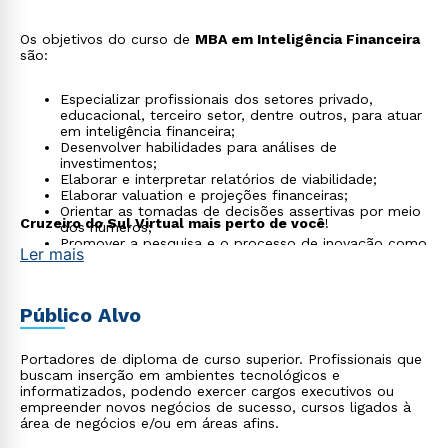
Os objetivos do curso de
MBA em Inteligência Financeira
são:
Especializar profissionais dos setores privado,
educacional, terceiro setor, dentre outros, para atuar
em inteligência financeira;
Desenvolver habilidades para análises de
investimentos;
Elaborar e interpretar relatórios de viabilidade;
Elaborar valuation e projeções financeiras;
Orientar as tomadas de decisões assertivas por meio
Cruzeiro do Sul Virtual mais perto de você
!
dos números;
Promover a pesquisa e o processo de inovação como
Ler mais
forma de acompanhamentos das mudanças
tecnológicas, sociais e culturais;
Promover a pesquisa e o processo de inovação como
forma de acompanhamento das mudanças
Público Alvo
tecnológicas, sociais e culturais.
Portadores de diploma de curso superior. Profissionais que
buscam inserção em ambientes tecnológicos e
informatizados, podendo exercer cargos executivos ou
empreender novos negócios de sucesso, cursos ligados à
área de negócios e/ou em áreas afins.