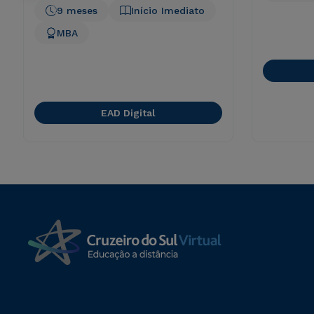
9 meses
Início Imediato
MBA
EAD Digital