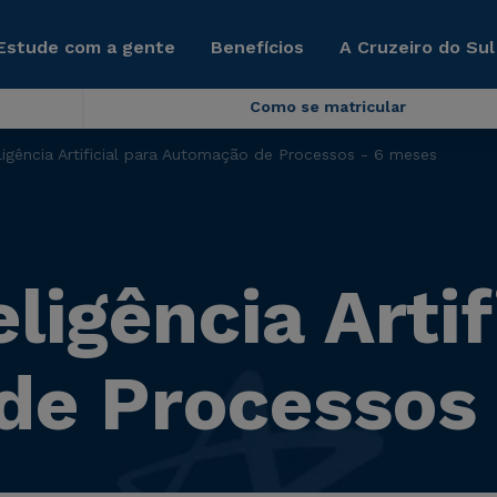
Estude com a gente
Benefícios
A Cruzeiro do Sul
Como se matricular
igência Artificial para Automação de Processos - 6 meses
igência Artif
de Processos 