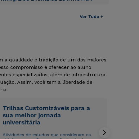
Ver Tudo +
om a qualidade e tradição de um dos maiores
Nosso compromisso é oferecer ao aluno
tes especializados, além de infraestrutura
uação. Assim, você tem a liberdade de
Rápido e fácil
Rápido e fácil
ria.
WhatsApp
WhatsApp
ou
ou
Trilhas Customizáveis para a
sua melhor jornada
universitária
Atividades de estudos que consideram os