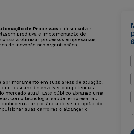
M
 Automação de Processos
é desenvolver
lagem preditiva e implementação de
ssionais a otimizar processos empresariais,
ades de inovação nas organizações.
de aprimoramento em suas áreas de atuação,
 e que buscam desenvolver competências
 do mercado atual. Este público abrange uma
eas, como tecnologia, saúde, empresarial,
 reconhecem a importância de se apropriar do
pulsionar suas carreiras e alcançar o