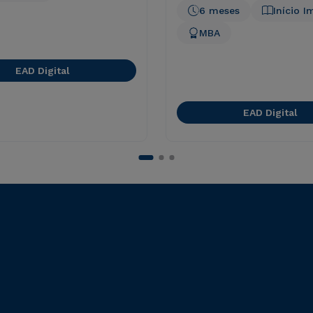
6 meses
Início I
MBA
EAD Digital
EAD Digital