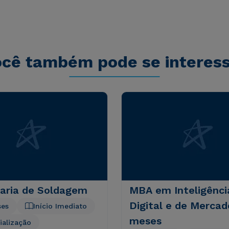
s sit aspernatur aut odit aut fugit, sed quia
sequi nesciunt.
cê também pode se interes
aria de Soldagem
MBA em Inteligênci
Digital e de Mercad
ses
Início Imediato
meses
ialização