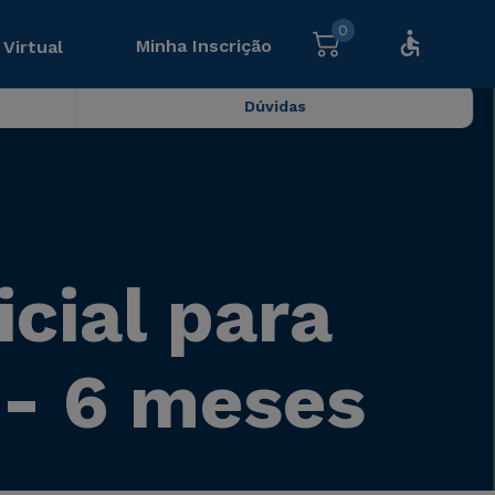
0
Minha Inscrição
 Virtual
Dúvidas
icial para
- 6 meses