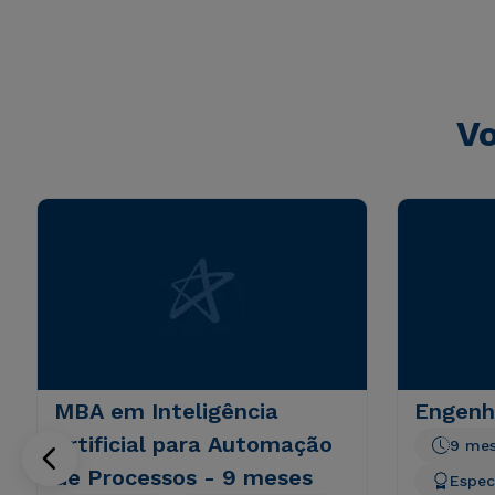
sunt explicabo. Nemo enim ipsam voluptatem quia volupta
consequuntur magni dolores eos qui ratione voluptatem 
Vo
MBA em Inteligência
Engenh
Artificial para Automação
9 me
de Processos - 9 meses
Espec