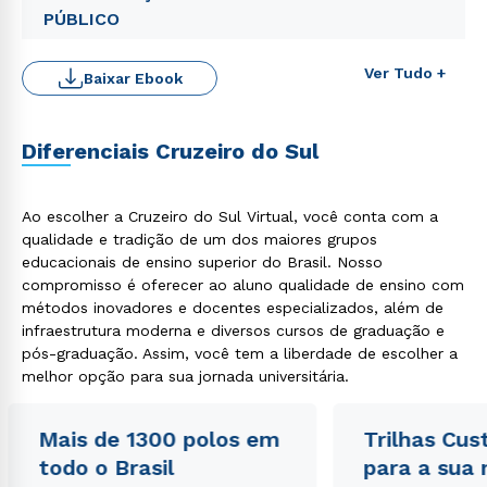
PÚBLICO
Ver Tudo +
Baixar Ebook
Diferenciais Cruzeiro do Sul
Rápido e fácil
WhatsApp
ou
Ao escolher a Cruzeiro do Sul Virtual, você conta com a
qualidade e tradição de um dos maiores grupos
educacionais de ensino superior do Brasil. Nosso
compromisso é oferecer ao aluno qualidade de ensino com
métodos inovadores e docentes especializados, além de
infraestrutura moderna e diversos cursos de graduação e
pós-graduação. Assim, você tem a liberdade de escolher a
Estou de acordo com a
Política de Privacidade.
e
melhor opção para sua jornada universitária.
autorizo que meus dados sejam utilizados para o
envio de conteúdos da Cruzeiro do Sul.
Mais de 1300 polos em
Trilhas Cus
todo o Brasil
para a sua