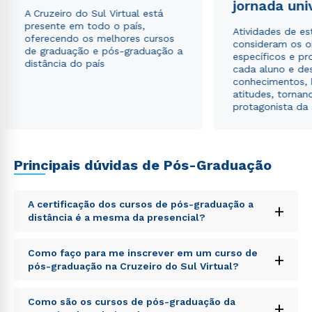
jornada uni
A Cruzeiro do Sul Virtual está
presente em todo o país,
Atividades de e
oferecendo os melhores cursos
consideram os o
de graduação e pós-graduação a
específicos e pro
distância do país
cada aluno e de
conhecimentos, 
atitudes, tornan
protagonista da
Principais dúvidas de Pós-Graduação
A certificação dos cursos de pós-graduação a
+
distância é a mesma da presencial?
Sed ut perspiciatis unde omnis iste natus error sit
Como faço para me inscrever em um curso de
+
voluptatem accusantium doloremque laudantium,
pós-graduação na Cruzeiro do Sul Virtual?
totam rem aperiam, eaque ipsa quae ab illo inventore
veritatis et quasi architecto beatae vitae dicta sunt
Sed ut perspiciatis unde omnis iste natus error sit
explicabo. Nemo enim ipsam voluptatem quia
Como são os cursos de pós-graduação da
+
voluptatem accusantium doloremque laudantium,