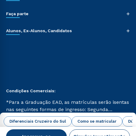
+
Faça parte
+
Alunos, Ex-Alunos, Candidatos
Condições Comerciais:
*Para a Graduação EAD, as matrículas serão isentas
nas seguintes formas de ingresso: Segunda
Graduação, Segunda Graduação 2.0 e Transferência.
abrir todas as condições vigentes
Diferenciais Cruzeiro do Sul
Como se matricular
Dúv
Já para as demais, a taxa de matrícula será de R$
49. *Para a Pós-graduação EAD, as ofertas