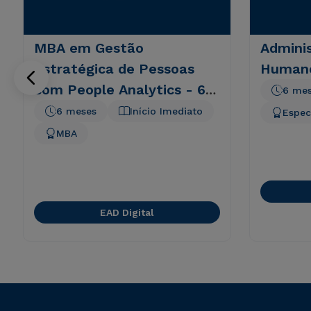
MBA em Gestão
Admini
Estratégica de Pessoas
Humano
com People Analytics - 6
6 me
meses
6 meses
Início Imediato
Espec
MBA
EAD Digital