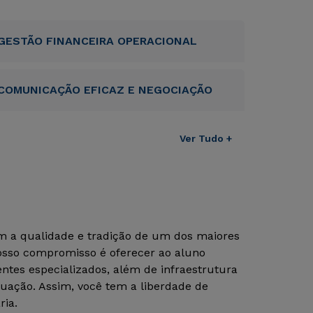
GESTÃO FINANCEIRA OPERACIONAL
COMUNICAÇÃO EFICAZ E NEGOCIAÇÃO
Ver Tudo +
om a qualidade e tradição de um dos maiores
Nosso compromisso é oferecer ao aluno
tes especializados, além de infraestrutura
uação. Assim, você tem a liberdade de
ria.
Rápido e fácil
Rápido e fácil