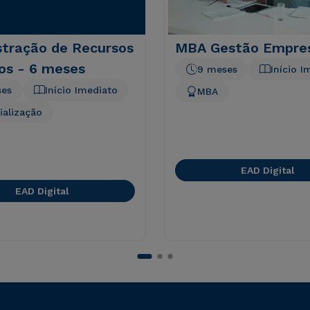
stração de Recursos
MBA Gestão Empres
s - 6 meses
9 meses
Início I
ses
Início Imediato
MBA
ialização
EAD Digital
EAD Digital