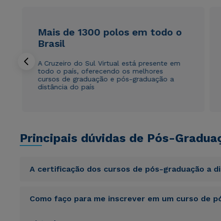
Mais de 1300 polos em todo o
Brasil
A Cruzeiro do Sul Virtual está presente em
todo o país, oferecendo os melhores
cursos de graduação e pós-graduação a
distância do país
Principais dúvidas de Pós-Gradua
A certificação dos cursos de pós-graduação a d
Sed ut perspiciatis unde omnis iste natus error sit vol
Como faço para me inscrever em um curso de pó
totam rem aperiam, eaque ipsa quae ab illo inventore veri
sunt explicabo. Nemo enim ipsam voluptatem quia volupta