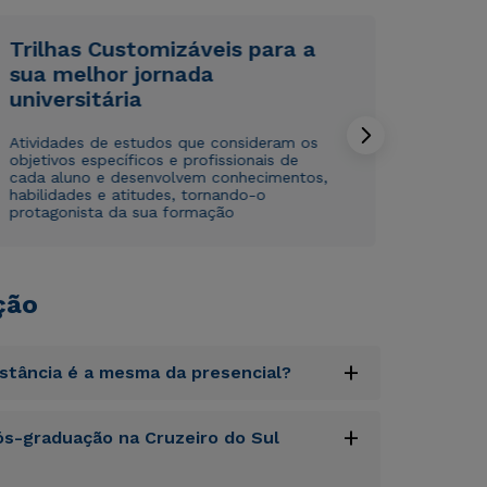
WhatsApp
WhatsApp
Trilhas Customizáveis para a
ou
ou
sua melhor jornada
universitária
Atividades de estudos que consideram os
objetivos específicos e profissionais de
cada aluno e desenvolvem conhecimentos,
habilidades e atitudes, tornando-o
protagonista da sua formação
Estou de acordo com a
Estou de acordo com a
Política de Privacidade.
Política de Privacidade.
e
e
autorizo que meus dados sejam utilizados para o
autorizo que meus dados sejam utilizados para o
envio de conteúdos da Cruzeiro do Sul.
envio de conteúdos da Cruzeiro do Sul.
ção
+
istância é a mesma da presencial?
uptatem accusantium doloremque laudantium,
+
s-graduação na Cruzeiro do Sul
tatis et quasi architecto beatae vitae dicta
s sit aspernatur aut odit aut fugit, sed quia