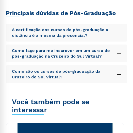
Principais dúvidas de Pós-Graduação
A certificação dos cursos de pós-graduação a
+
distância é a mesma da presencial?
Sed ut perspiciatis unde omnis iste natus error sit
Como faço para me inscrever em um curso de
+
voluptatem accusantium doloremque laudantium,
pós-graduação na Cruzeiro do Sul Virtual?
totam rem aperiam, eaque ipsa quae ab illo inventore
veritatis et quasi architecto beatae vitae dicta sunt
Sed ut perspiciatis unde omnis iste natus error sit
explicabo. Nemo enim ipsam voluptatem quia
Como são os cursos de pós-graduação da
+
voluptatem accusantium doloremque laudantium,
voluptas sit aspernatur aut odit aut fugit, sed quia
Cruzeiro do Sul Virtual?
totam rem aperiam, eaque ipsa quae ab illo inventore
consequuntur magni dolores eos qui ratione
veritatis et quasi architecto beatae vitae dicta sunt
voluptatem sequi nesciunt.
Sed ut perspiciatis unde omnis iste natus error sit
explicabo. Nemo enim ipsam voluptatem quia
voluptatem accusantium doloremque laudantium,
voluptas sit aspernatur aut odit aut fugit, sed quia
Você também pode se
totam rem aperiam, eaque ipsa quae ab illo inventore
consequuntur magni dolores eos qui ratione
veritatis et quasi architecto beatae vitae dicta sunt
interessar
voluptatem sequi nesciunt.
explicabo. Nemo enim ipsam voluptatem quia
voluptas sit aspernatur aut odit aut fugit, sed quia
consequuntur magni dolores eos qui ratione
voluptatem sequi nesciunt.