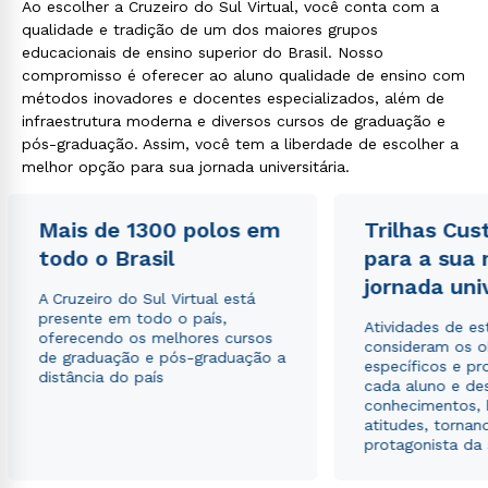
Ao escolher a Cruzeiro do Sul Virtual, você conta com a
qualidade e tradição de um dos maiores grupos
educacionais de ensino superior do Brasil. Nosso
compromisso é oferecer ao aluno qualidade de ensino com
métodos inovadores e docentes especializados, além de
infraestrutura moderna e diversos cursos de graduação e
pós-graduação. Assim, você tem a liberdade de escolher a
Rápido e fácil
melhor opção para sua jornada universitária.
WhatsApp
ou
Mais de 1300 polos em
Trilhas Cus
todo o Brasil
para a sua
jornada uni
A Cruzeiro do Sul Virtual está
presente em todo o país,
Atividades de e
oferecendo os melhores cursos
consideram os o
de graduação e pós-graduação a
específicos e pro
Estou de acordo com a
Política de Privacidade.
e
distância do país
cada aluno e de
autorizo que meus dados sejam utilizados para o
conhecimentos, 
envio de conteúdos da Cruzeiro do Sul.
atitudes, tornan
protagonista da