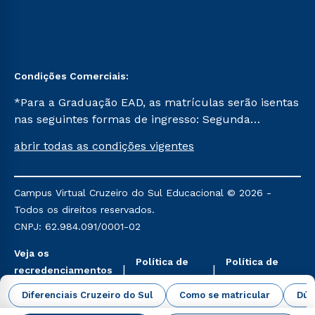
Condições Comerciais:
*Para a Graduação EAD, as matrículas serão isentas
nas seguintes formas de ingresso: Segunda
Graduação, Segunda Graduação 2.0 e Transferência.
abrir todas as condições vigentes
Já para as demais, a taxa de matrícula será de R$
49. *Para a Pós-graduação EAD, as ofertas
mencionadas são referentes aos cursos: Ensino
Campus Virtual Cruzeiro do Sul Educacional © 2026 -
Religioso, Geografia para a Docência e Metodologia
Todos os direitos reservados.
do Ensino de História: Questões Atuais.
CNPJ: 62.984.091/0001-02
Veja os
Política de
Política de
recredenciamentos
Privacidade
Cookies
aqui
Diferenciais Cruzeiro do Sul
Como se matricular
Dúv