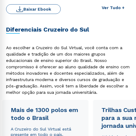
Ver Tudo +
Baixar Ebook
Diferenciais Cruzeiro do Sul
Ao escolher a Cruzeiro do Sul Virtual, você conta com a
qualidade e tradição de um dos maiores grupos
Rápido e fácil
educacionais de ensino superior do Brasil. Nosso
WhatsApp
compromisso é oferecer ao aluno qualidade de ensino com
ou
métodos inovadores e docentes especializados, além de
infraestrutura moderna e diversos cursos de graduação e
pós-graduação. Assim, você tem a liberdade de escolher a
melhor opção para sua jornada universitária.
Mais de 1300 polos em
Trilhas Cus
todo o Brasil
para a sua
Estou de acordo com a
Política de Privacidade.
e
jornada uni
autorizo que meus dados sejam utilizados para o
A Cruzeiro do Sul Virtual está
envio de conteúdos da Cruzeiro do Sul.
presente em todo o país,