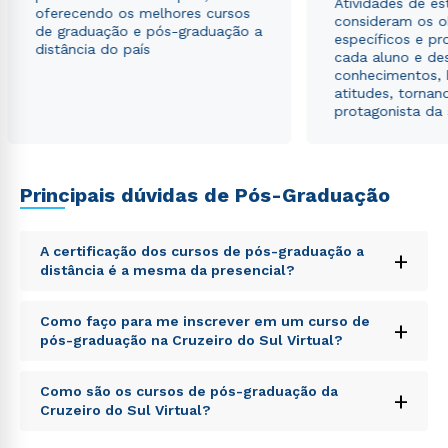
Atividades de e
oferecendo os melhores cursos
consideram os o
de graduação e pós-graduação a
específicos e pro
distância do país
cada aluno e de
conhecimentos, 
atitudes, tornan
protagonista da
Principais dúvidas de Pós-Graduação
A certificação dos cursos de pós-graduação a
+
distância é a mesma da presencial?
Sed ut perspiciatis unde omnis iste natus error sit
Como faço para me inscrever em um curso de
+
voluptatem accusantium doloremque laudantium,
pós-graduação na Cruzeiro do Sul Virtual?
totam rem aperiam, eaque ipsa quae ab illo inventore
veritatis et quasi architecto beatae vitae dicta sunt
Sed ut perspiciatis unde omnis iste natus error sit
explicabo. Nemo enim ipsam voluptatem quia
Como são os cursos de pós-graduação da
+
voluptatem accusantium doloremque laudantium,
voluptas sit aspernatur aut odit aut fugit, sed quia
Cruzeiro do Sul Virtual?
totam rem aperiam, eaque ipsa quae ab illo inventore
consequuntur magni dolores eos qui ratione
veritatis et quasi architecto beatae vitae dicta sunt
voluptatem sequi nesciunt.