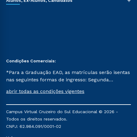
+
Alunos, Ex-Alunos, Candidatos
Condições Comerciais:
*Para a Graduação EAD, as matrículas serão isentas
nas seguintes formas de ingresso: Segunda
Graduação, Segunda Graduação 2.0 e Transferência.
abrir todas as condições vigentes
Já para as demais, a taxa de matrícula será de R$
49. *Para a Pós-graduação EAD, as ofertas
mencionadas são referentes aos cursos: Ensino
Campus Virtual Cruzeiro do Sul Educacional © 2026 -
Religioso, Geografia para a Docência e Metodologia
Todos os direitos reservados.
do Ensino de História: Questões Atuais.
CNPJ: 62.984.091/0001-02