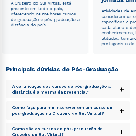
A Cruzeiro do Sul Virtual está
presente em todo o país,
Atividades de e
oferecendo os melhores cursos
consideram os o
de graduação e pós-graduação a
específicos e pro
distância do país
cada aluno e de
conhecimentos, 
atitudes, tornan
protagonista da
Principais dúvidas de Pós-Graduação
A certificação dos cursos de pós-graduação a
+
distância é a mesma da presencial?
Sed ut perspiciatis unde omnis iste natus error sit
Como faço para me inscrever em um curso de
+
voluptatem accusantium doloremque laudantium,
pós-graduação na Cruzeiro do Sul Virtual?
totam rem aperiam, eaque ipsa quae ab illo inventore
veritatis et quasi architecto beatae vitae dicta sunt
Sed ut perspiciatis unde omnis iste natus error sit
explicabo. Nemo enim ipsam voluptatem quia
Como são os cursos de pós-graduação da
+
voluptatem accusantium doloremque laudantium,
voluptas sit aspernatur aut odit aut fugit, sed quia
Cruzeiro do Sul Virtual?