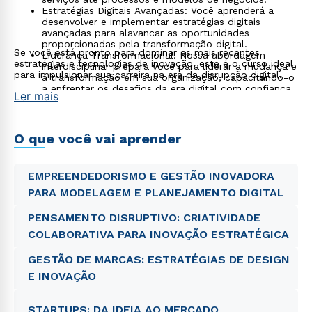
Estratégias Digitais Avançadas: Você aprenderá a
desenvolver e implementar estratégias digitais
avançadas para alavancar as oportunidades
proporcionadas pela transformação digital.
Se você está pronto para dominar as mais recentes
Liderança Transformacional: Nossa abordagem
estratégias e tecnologias de inovação, este é o curso ideal
interdisciplinar prepara você para liderar a mudança e
para impulsionar sua carreira na era da disrupção digital.
a transformação em sua organização, capacitando-o
a enfrentar os desafios da era digital com confiança
Ler mais
e visão.
Networking e Colaboração: Você terá a oportunidade
de se conectar com outros profissionais e
especialistas da área, construindo relacionamentos
O que você vai aprender
valiosos e colaborações potenciais.
EMPREENDEDORISMO E GESTÃO INOVADORA
PARA MODELAGEM E PLANEJAMENTO DIGITAL
PENSAMENTO DISRUPTIVO: CRIATIVIDADE
COLABORATIVA PARA INOVAÇÃO ESTRATÉGICA
GESTÃO DE MARCAS: ESTRATÉGIAS DE DESIGN
E INOVAÇÃO
STARTUPS: DA IDEIA AO MERCADO