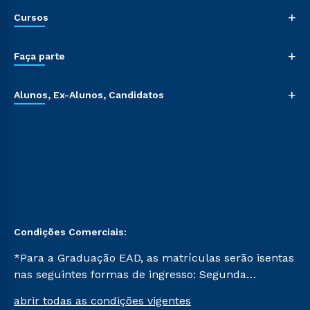
+
Cursos
+
Faça parte
+
Alunos, Ex-Alunos, Candidatos
Condições Comerciais:
*Para a Graduação EAD, as matrículas serão isentas
nas seguintes formas de ingresso: Segunda
Graduação, Segunda Graduação 2.0 e Transferência.
abrir todas as condições vigentes
Já para as demais, a taxa de matrícula será de R$