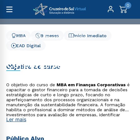
0
MBA
9 meses
Início Imediato
Pós-Graduação
Gestão e Negócios
MBA em Finanças Corporativas
EAD Digital
MBA em Finanças
Corporativas
Objetivo do curso
O objetivo do curso de
MBA em Finanças Corporativas
é
capacitar o gestor financeiro para a tomada de decisões
estratégicas de curto e longo prazo, focando no
aperfeiçoamento dos processos organizacionais e na
manutenção da sustentabilidade financeira. A formação
habilita o profissional a dominar métodos de análise de
investimentos para avaliação de empresas, identificar
Ler mais
cenários econômicos e aplicar princípios de governança
corporativa em processos de due diligence.
Público Alvo