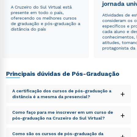
jornada uni
A Cruzeiro do Sul Virtual está
presente em todo o país,
Atividades de e
oferecendo os melhores cursos
consideram os o
de graduação e pós-graduação a
específicos e pro
distância do país
cada aluno e de
conhecimentos, 
atitudes, tornan
protagonista da
Principais dúvidas de Pós-Graduação
A certificação dos cursos de pós-graduação a
+
distância é a mesma da presencial?
Sed ut perspiciatis unde omnis iste natus error sit
Como faço para me inscrever em um curso de
+
voluptatem accusantium doloremque laudantium,
pós-graduação na Cruzeiro do Sul Virtual?
totam rem aperiam, eaque ipsa quae ab illo inventore
veritatis et quasi architecto beatae vitae dicta sunt
Sed ut perspiciatis unde omnis iste natus error sit
explicabo. Nemo enim ipsam voluptatem quia
Como são os cursos de pós-graduação da
+