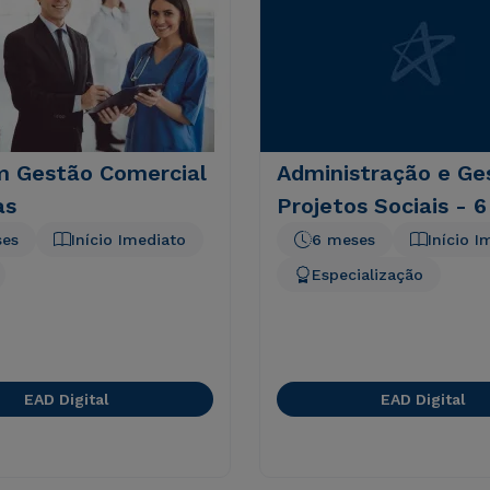
 Gestão Comercial
Administração e Ge
as
Projetos Sociais - 
ses
Início Imediato
6 meses
Início I
Especialização
EAD Digital
EAD Digital