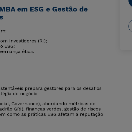
 MBA em ESG e Gestão de
s
em:
om Investidores (RI);
co ESG;
vernança ética.
tentáveis prepara gestores para os desafios
atégia de negócio.
ocial, Governance), abordando métricas de
adrão GRI), finanças verdes, gestão de riscos
ca em como as práticas ESG afetam a reputação