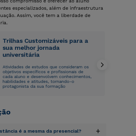
Nosso compromisso é oferecer ao aluno
tes especializados, além de infraestrutura
uação. Assim, você tem a liberdade de
ria.
Trilhas Customizáveis para a
sua melhor jornada
Rápido e fácil
Rápido e fácil
universitária
WhatsApp
WhatsApp
ou
ou
Atividades de estudos que consideram os
objetivos específicos e profissionais de
cada aluno e desenvolvem conhecimentos,
habilidades e atitudes, tornando-o
protagonista da sua formação
ção
Estou de acordo com a
Estou de acordo com a
Política de Privacidade.
Política de Privacidade.
e
e
autorizo que meus dados sejam utilizados para o
autorizo que meus dados sejam utilizados para o
envio de conteúdos da Cruzeiro do Sul.
envio de conteúdos da Cruzeiro do Sul.
+
istância é a mesma da presencial?