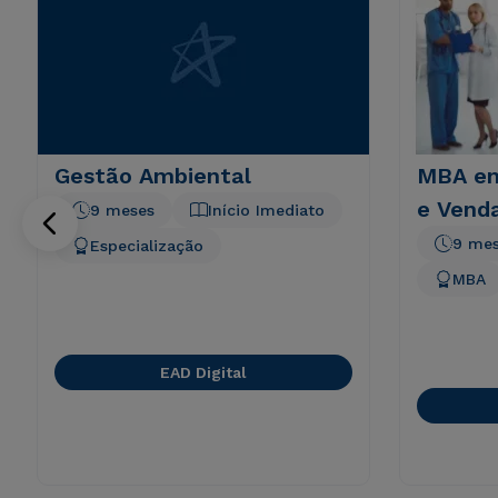
Gestão Ambiental
MBA em
e Vend
9 meses
Início Imediato
9 me
Especialização
MBA
EAD Digital