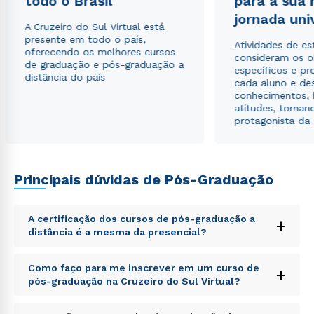
todo o Brasil
para a sua
jornada uni
A Cruzeiro do Sul Virtual está
presente em todo o país,
Atividades de e
oferecendo os melhores cursos
consideram os o
de graduação e pós-graduação a
específicos e pro
distância do país
cada aluno e de
conhecimentos, 
atitudes, tornan
protagonista da
Principais dúvidas de Pós-Graduação
A certificação dos cursos de pós-graduação a
+
distância é a mesma da presencial?
Sed ut perspiciatis unde omnis iste natus error sit
Como faço para me inscrever em um curso de
+
voluptatem accusantium doloremque laudantium,
pós-graduação na Cruzeiro do Sul Virtual?
totam rem aperiam, eaque ipsa quae ab illo inventore
veritatis et quasi architecto beatae vitae dicta sunt
Sed ut perspiciatis unde omnis iste natus error sit