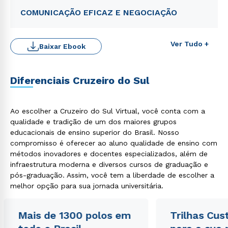
COMUNICAÇÃO EFICAZ E NEGOCIAÇÃO
Ver Tudo +
Baixar Ebook
Diferenciais Cruzeiro do Sul
Rápido e fácil
WhatsApp
Ao escolher a Cruzeiro do Sul Virtual, você conta com a
ou
qualidade e tradição de um dos maiores grupos
educacionais de ensino superior do Brasil. Nosso
compromisso é oferecer ao aluno qualidade de ensino com
métodos inovadores e docentes especializados, além de
infraestrutura moderna e diversos cursos de graduação e
pós-graduação. Assim, você tem a liberdade de escolher a
melhor opção para sua jornada universitária.
Estou de acordo com a
Política de Privacidade.
e
autorizo que meus dados sejam utilizados para o
envio de conteúdos da Cruzeiro do Sul.
Mais de 1300 polos em
Trilhas Cus