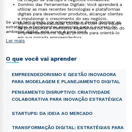
Domínio das Ferramentas Digitais: Você aprenderá a
utilizar as mais recentes tecnologias e plataformas
digitais para desenvolver produtos, alcançar clientes
e impulsionar o crescimento do seu negócio.
Se você tem paixão por empreender e deseja dominar as
Mentoria Especializada: Contamos com uma equipe
estratégias e ferramentas essenciais para o sucesso no
de professores e mentores experientes no mundo do
ambiente digital, este curso é para você.
empreendedorismo digital, prontos para orientá-lo
em sua jornada empreendedora.
Ler mais
Networking e Colaboração: Você terá a oportunidade
de conectar-se com outros empreendedores e
profissionais do setor, construindo relacionamentos
valiosos e colaborações potenciais.
O que você vai aprender
EMPREENDEDORISMO E GESTÃO INOVADORA
PARA MODELAGEM E PLANEJAMENTO DIGITAL
PENSAMENTO DISRUPTIVO: CRIATIVIDADE
COLABORATIVA PARA INOVAÇÃO ESTRATÉGICA
STARTUPS: DA IDEIA AO MERCADO
TRANSFORMAÇÃO DIGITAL: ESTRATÉGIAS PARA
Rápido e fácil