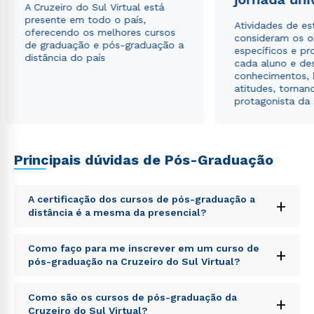
A Cruzeiro do Sul Virtual está
presente em todo o país,
Atividades de e
oferecendo os melhores cursos
consideram os o
de graduação e pós-graduação a
específicos e pro
distância do país
cada aluno e de
conhecimentos, 
atitudes, tornan
protagonista da
Principais dúvidas de Pós-Graduação
A certificação dos cursos de pós-graduação a
+
distância é a mesma da presencial?
Sed ut perspiciatis unde omnis iste natus error sit
Como faço para me inscrever em um curso de
+
voluptatem accusantium doloremque laudantium,
pós-graduação na Cruzeiro do Sul Virtual?
totam rem aperiam, eaque ipsa quae ab illo inventore
veritatis et quasi architecto beatae vitae dicta sunt
Sed ut perspiciatis unde omnis iste natus error sit
explicabo. Nemo enim ipsam voluptatem quia
Como são os cursos de pós-graduação da
+
voluptatem accusantium doloremque laudantium,
voluptas sit aspernatur aut odit aut fugit, sed quia
Cruzeiro do Sul Virtual?