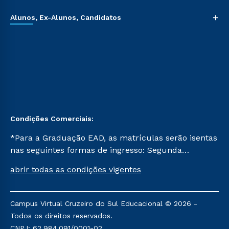
+
Alunos, Ex-Alunos, Candidatos
Condições Comerciais:
*Para a Graduação EAD, as matrículas serão isentas
nas seguintes formas de ingresso: Segunda
Graduação, Segunda Graduação 2.0 e Transferência.
abrir todas as condições vigentes
Já para as demais, a taxa de matrícula será de R$
49. *Para a Pós-graduação EAD, as ofertas
mencionadas são referentes aos cursos: Ensino
Campus Virtual Cruzeiro do Sul Educacional © 2026 -
Religioso, Geografia para a Docência e Metodologia
Todos os direitos reservados.
do Ensino de História: Questões Atuais.
CNPJ: 62.984.091/0001-02