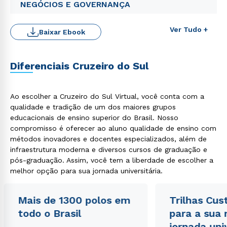
WhatsApp
NEGÓCIOS E GOVERNANÇA
ou
Ver Tudo +
Baixar Ebook
Diferenciais Cruzeiro do Sul
Estou de acordo com a
Política de Privacidade.
e
Ao escolher a Cruzeiro do Sul Virtual, você conta com a
autorizo que meus dados sejam utilizados para o
qualidade e tradição de um dos maiores grupos
envio de conteúdos da Cruzeiro do Sul.
educacionais de ensino superior do Brasil. Nosso
compromisso é oferecer ao aluno qualidade de ensino com
métodos inovadores e docentes especializados, além de
infraestrutura moderna e diversos cursos de graduação e
pós-graduação. Assim, você tem a liberdade de escolher a
melhor opção para sua jornada universitária.
Mais de 1300 polos em
Trilhas Cus
todo o Brasil
para a sua
jornada uni