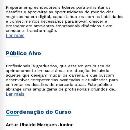
Preparar empreendedores e líderes para enfrentar os
desafios e aproveitar as oportunidades do mundo dos
negócios na era digital, capacitando-os com as habilidades
e conhecimentos necessários para inovar, crescer e
prosperar em ambientes empresariais dinâmicos e em
constante transformação.
Ler mais
Público Alvo
Profissionais já graduados, que estejam em busca de
aprimoramento em suas áreas de atuação, incluindo
aqueles que desejam mudar de carreira, e que buscam
desenvolver competências avançadas e atualizadas para
enfrentar os desafios do mercado atual. Este público
abrange uma ampla gama de profissionais oriundos de
Ler mais
diversas áreas, como tecnologia, saúde, empresarial,
startups, agronegócio, indústria, entre outros, que
reconhecem a importância de se apropriar do poder da
tecnologia moderna aliada à gestão para impulsionar suas
Coordenação do Curso
carreiras e alcançar o sucesso profissional.
Artur Ubaldo Marques Junior