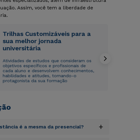
tes especializados, além de infraestrutura
uação. Assim, você tem a liberdade de
Rápido e fácil
Rápido e fácil
WhatsApp
WhatsApp
ria.
ou
ou
Trilhas Customizáveis para a
sua melhor jornada
universitária
Atividades de estudos que consideram os
objetivos específicos e profissionais de
cada aluno e desenvolvem conhecimentos,
Estou de acordo com a
Estou de acordo com a
Política de Privacidade.
Política de Privacidade.
e
e
habilidades e atitudes, tornando-o
autorizo que meus dados sejam utilizados para o
autorizo que meus dados sejam utilizados para o
protagonista da sua formação
envio de conteúdos da Cruzeiro do Sul.
envio de conteúdos da Cruzeiro do Sul.
ção
+
istância é a mesma da presencial?