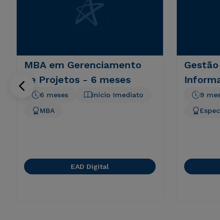
MBA em Gerenciamento
Gestão
de Projetos - 6 meses
Inform
6 meses
Início Imediato
9 me
MBA
Espec
EAD Digital