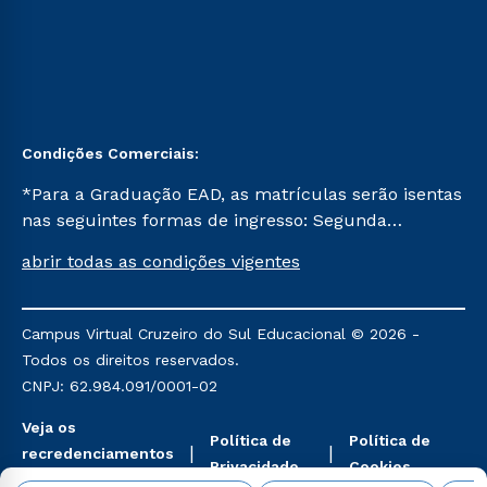
Condições Comerciais:
*Para a Graduação EAD, as matrículas serão isentas
nas seguintes formas de ingresso: Segunda
Graduação, Segunda Graduação 2.0 e Transferência.
abrir todas as condições vigentes
Já para as demais, a taxa de matrícula será de R$
49. *Para a Pós-graduação EAD, as ofertas
mencionadas são referentes aos cursos: Ensino
Campus Virtual Cruzeiro do Sul Educacional © 2026 -
Religioso, Geografia para a Docência e Metodologia
Todos os direitos reservados.
do Ensino de História: Questões Atuais.
CNPJ: 62.984.091/0001-02
Veja os
Política de
Política de
recredenciamentos
Privacidade
Cookies
aqui