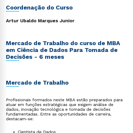
tecnologia moderna aliada à gestão para impulsionar suas
Coordenação do Curso
carreiras e alcançar o sucesso profissional.
Artur Ubaldo Marques Junior
Mercado de Trabalho do curso de MBA
em Ciência de Dados Para Tomada de
Decisões - 6 meses
Mercado de Trabalho
Profissionais formados neste MBA estão preparados para
atuar em funções estratégicas que exigem análise de
dados, inovação tecnológica e tomada de decisões
fundamentadas. Entre as oportunidades de carreira,
destacam-se:
Cientista de Dados