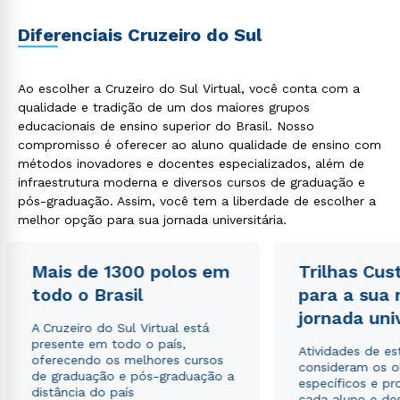
Diferenciais Cruzeiro do Sul
Ao escolher a Cruzeiro do Sul Virtual, você conta com a
qualidade e tradição de um dos maiores grupos
educacionais de ensino superior do Brasil. Nosso
Estou de acordo com a
Política de Privacidade.
e
autorizo que meus dados sejam utilizados para o
compromisso é oferecer ao aluno qualidade de ensino com
envio de conteúdos da Cruzeiro do Sul.
métodos inovadores e docentes especializados, além de
infraestrutura moderna e diversos cursos de graduação e
pós-graduação. Assim, você tem a liberdade de escolher a
melhor opção para sua jornada universitária.
Mais de 1300 polos em
Trilhas Cus
todo o Brasil
para a sua
jornada uni
A Cruzeiro do Sul Virtual está
presente em todo o país,
Atividades de e
oferecendo os melhores cursos
consideram os o
de graduação e pós-graduação a
específicos e pro
distância do país
cada aluno e de