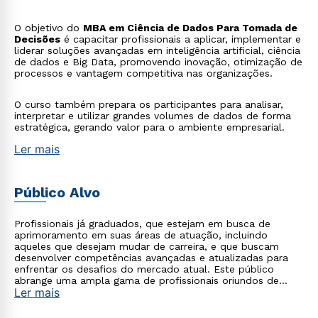
O objetivo do
MBA em Ciência de Dados Para Tomada de
Decisões
é capacitar profissionais a aplicar, implementar e
liderar soluções avançadas em inteligência artificial, ciência
de dados e Big Data, promovendo inovação, otimização de
processos e vantagem competitiva nas organizações.
O curso também prepara os participantes para analisar,
interpretar e utilizar grandes volumes de dados de forma
estratégica, gerando valor para o ambiente empresarial.
Ler mais
Público Alvo
Profissionais já graduados, que estejam em busca de
aprimoramento em suas áreas de atuação, incluindo
aqueles que desejam mudar de carreira, e que buscam
desenvolver competências avançadas e atualizadas para
enfrentar os desafios do mercado atual. Este público
abrange uma ampla gama de profissionais oriundos de
Ler mais
diversas áreas, como tecnologia, saúde, empresarial,
startups, agronegócio, indústria, entre outros, que
reconhecem a importância de se apropriar do poder da