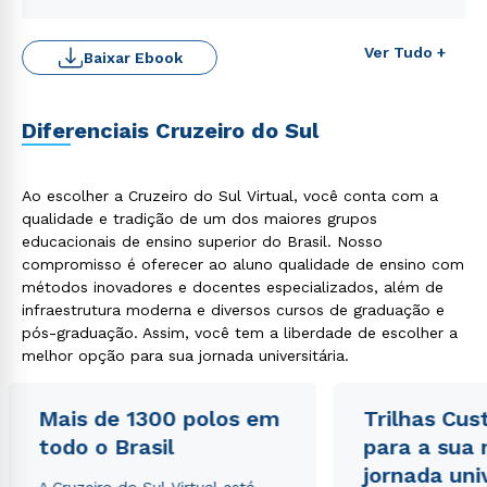
Ver Tudo +
Baixar Ebook
Diferenciais Cruzeiro do Sul
Rápido e fácil
Ao escolher a Cruzeiro do Sul Virtual, você conta com a
WhatsApp
qualidade e tradição de um dos maiores grupos
ou
educacionais de ensino superior do Brasil. Nosso
compromisso é oferecer ao aluno qualidade de ensino com
métodos inovadores e docentes especializados, além de
infraestrutura moderna e diversos cursos de graduação e
pós-graduação. Assim, você tem a liberdade de escolher a
melhor opção para sua jornada universitária.
Estou de acordo com a
Política de Privacidade.
e
Mais de 1300 polos em
Trilhas Cus
autorizo que meus dados sejam utilizados para o
todo o Brasil
envio de conteúdos da Cruzeiro do Sul.
para a sua
jornada uni