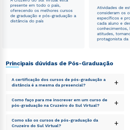
A Cruzeiro do Sul Virtual está
presente em todo o país,
Atividades de e
oferecendo os melhores cursos
consideram os o
de graduação e pós-graduação a
específicos e pro
distância do país
cada aluno e de
conhecimentos, 
atitudes, tornan
protagonista da
Principais dúvidas de Pós-Graduação
A certificação dos cursos de pós-graduação a
+
distância é a mesma da presencial?
Sed ut perspiciatis unde omnis iste natus error sit
Como faço para me inscrever em um curso de
+
voluptatem accusantium doloremque laudantium,
pós-graduação na Cruzeiro do Sul Virtual?
totam rem aperiam, eaque ipsa quae ab illo inventore
veritatis et quasi architecto beatae vitae dicta sunt
Sed ut perspiciatis unde omnis iste natus error sit
explicabo. Nemo enim ipsam voluptatem quia
Como são os cursos de pós-graduação da
+
voluptatem accusantium doloremque laudantium,
voluptas sit aspernatur aut odit aut fugit, sed quia
Cruzeiro do Sul Virtual?
totam rem aperiam, eaque ipsa quae ab illo inventore