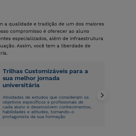
om a qualidade e tradição de um dos maiores
Rápido e fácil
Rápido e fácil
Nosso compromisso é oferecer ao aluno
WhatsApp
WhatsApp
tes especializados, além de infraestrutura
ou
ou
uação. Assim, você tem a liberdade de
ria.
Trilhas Customizáveis para a
sua melhor jornada
universitária
Estou de acordo com a
Estou de acordo com a
Política de Privacidade.
Política de Privacidade.
e
e
autorizo que meus dados sejam utilizados para o
autorizo que meus dados sejam utilizados para o
Atividades de estudos que consideram os
envio de conteúdos da Cruzeiro do Sul.
envio de conteúdos da Cruzeiro do Sul.
objetivos específicos e profissionais de
cada aluno e desenvolvem conhecimentos,
habilidades e atitudes, tornando-o
protagonista da sua formação