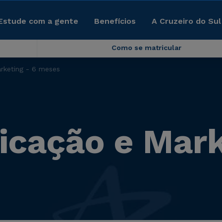
Estude com a gente
Benefícios
A Cruzeiro do Sul
Como se matricular
keting - 6 meses
cação e Marke