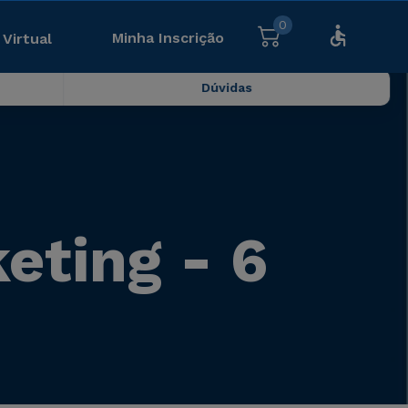
0
Minha Inscrição
 Virtual
Dúvidas
ting - 6