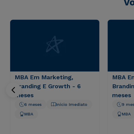
Vo
MBA Em Marketing,
MBA Em
Branding E Growth - 6
Brandi
meses
meses
6 meses
Início Imediato
9 me
MBA
MBA