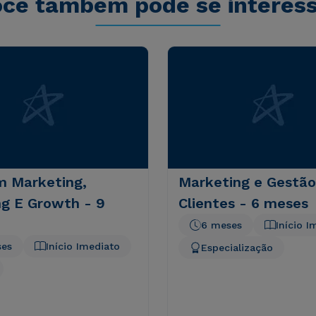
cê também pode se interes
 Marketing,
Marketing e Gestão
ng E Growth - 9
Clientes - 6 meses
6 meses
Início I
ses
Início Imediato
Especialização