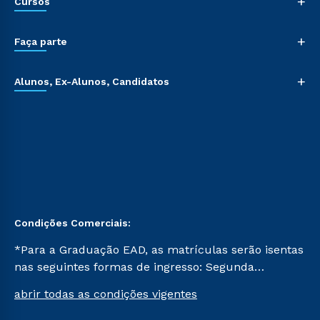
+
Cursos
+
Faça parte
+
Alunos, Ex-Alunos, Candidatos
Condições Comerciais:
*Para a Graduação EAD, as matrículas serão isentas
nas seguintes formas de ingresso: Segunda
Graduação, Segunda Graduação 2.0 e Transferência.
abrir todas as condições vigentes
Já para as demais, a taxa de matrícula será de R$
49. *Para a Pós-graduação EAD, as ofertas