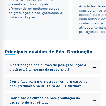
A Cruzeiro do Sul Virtual está
Estou de acordo com a
Política de Privacidade.
e
presente em todo o país,
autorizo que meus dados sejam utilizados para o
Atividades de e
oferecendo os melhores cursos
envio de conteúdos da Cruzeiro do Sul.
consideram os o
de graduação e pós-graduação a
específicos e pro
distância do país
cada aluno e de
conhecimentos, 
atitudes, tornan
protagonista da
Principais dúvidas de Pós-Graduação
A certificação dos cursos de pós-graduação a
+
distância é a mesma da presencial?
Sed ut perspiciatis unde omnis iste natus error sit
Como faço para me inscrever em um curso de
+
voluptatem accusantium doloremque laudantium,
pós-graduação na Cruzeiro do Sul Virtual?
totam rem aperiam, eaque ipsa quae ab illo inventore
veritatis et quasi architecto beatae vitae dicta sunt
Sed ut perspiciatis unde omnis iste natus error sit
explicabo. Nemo enim ipsam voluptatem quia
Como são os cursos de pós-graduação da
+
voluptatem accusantium doloremque laudantium,
voluptas sit aspernatur aut odit aut fugit, sed quia
Cruzeiro do Sul Virtual?
totam rem aperiam, eaque ipsa quae ab illo inventore