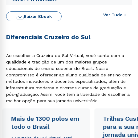
Ver Tudo +
Baixar Ebook
Diferenciais Cruzeiro do Sul
Ao escolher a Cruzeiro do Sul Virtual, você conta com a
qualidade e tradição de um dos maiores grupos
educacionais de ensino superior do Brasil. Nosso
compromisso é oferecer ao aluno qualidade de ensino com
Rápido e fácil
WhatsApp
métodos inovadores e docentes especializados, além de
infraestrutura moderna e diversos cursos de graduação e
ou
pós-graduação. Assim, você tem a liberdade de escolher a
melhor opção para sua jornada universitária.
Mais de 1300 polos em
Trilhas Cus
todo o Brasil
para a sua
jornada uni