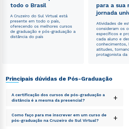
todo o Brasil
para a sua
jornada uni
Estou de acordo com a
Política de Privacidade.
e
A Cruzeiro do Sul Virtual está
autorizo que meus dados sejam utilizados para o
presente em todo o país,
envio de conteúdos da Cruzeiro do Sul.
Atividades de e
oferecendo os melhores cursos
consideram os o
de graduação e pós-graduação a
específicos e pro
distância do país
cada aluno e de
conhecimentos, 
atitudes, tornan
protagonista da
Principais dúvidas de Pós-Graduação
A certificação dos cursos de pós-graduação a
+
distância é a mesma da presencial?
Sed ut perspiciatis unde omnis iste natus error sit
Como faço para me inscrever em um curso de
+
voluptatem accusantium doloremque laudantium,
pós-graduação na Cruzeiro do Sul Virtual?
totam rem aperiam, eaque ipsa quae ab illo inventore