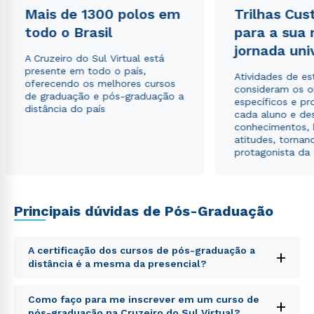
Mais de 1300 polos em
Trilhas Cus
todo o Brasil
para a sua
jornada uni
Estou de acordo com a
Política de Privacidade.
e
A Cruzeiro do Sul Virtual está
autorizo que meus dados sejam utilizados para o
presente em todo o país,
envio de conteúdos da Cruzeiro do Sul.
Atividades de e
oferecendo os melhores cursos
consideram os o
de graduação e pós-graduação a
específicos e pro
distância do país
cada aluno e de
conhecimentos, 
atitudes, tornan
protagonista da
Principais dúvidas de Pós-Graduação
A certificação dos cursos de pós-graduação a
+
distância é a mesma da presencial?
Sed ut perspiciatis unde omnis iste natus error sit
Como faço para me inscrever em um curso de
+
voluptatem accusantium doloremque laudantium,
pós-graduação na Cruzeiro do Sul Virtual?