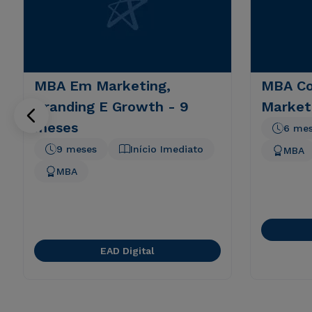
MBA Em Marketing,
MBA Co
Branding E Growth - 9
Market
meses
6 me
9 meses
Início Imediato
MBA
MBA
EAD Digital