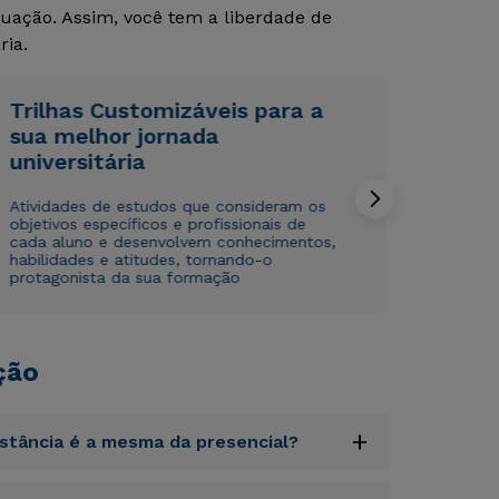
uação. Assim, você tem a liberdade de
ria.
Trilhas Customizáveis para a
sua melhor jornada
universitária
Rápido e fácil
Rápido e fácil
WhatsApp
WhatsApp
Atividades de estudos que consideram os
objetivos específicos e profissionais de
ou
ou
cada aluno e desenvolvem conhecimentos,
habilidades e atitudes, tornando-o
protagonista da sua formação
ção
Estou de acordo com a
Estou de acordo com a
Política de Privacidade.
Política de Privacidade.
e
e
autorizo que meus dados sejam utilizados para o
autorizo que meus dados sejam utilizados para o
+
envio de conteúdos da Cruzeiro do Sul.
envio de conteúdos da Cruzeiro do Sul.
istância é a mesma da presencial?
uptatem accusantium doloremque laudantium,