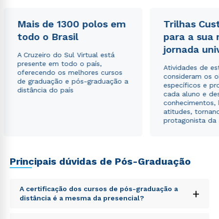
Mais de 1300 polos em
Trilhas Cus
todo o Brasil
para a sua
Estou de acordo com a
Política de Privacidade.
e
autorizo que meus dados sejam utilizados para o
jornada uni
envio de conteúdos da Cruzeiro do Sul.
A Cruzeiro do Sul Virtual está
presente em todo o país,
Atividades de e
oferecendo os melhores cursos
consideram os o
de graduação e pós-graduação a
específicos e pro
distância do país
cada aluno e de
conhecimentos, 
atitudes, tornan
protagonista da
Principais dúvidas de Pós-Graduação
A certificação dos cursos de pós-graduação a
+
distância é a mesma da presencial?