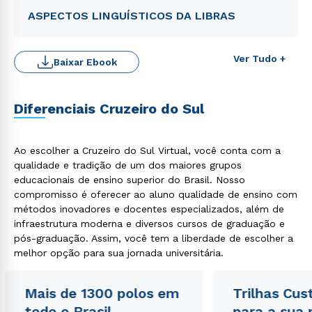
ASPECTOS LINGUÍSTICOS DA LIBRAS
Ver Tudo +
Baixar Ebook
Diferenciais Cruzeiro do Sul
Rápido e fácil
Ao escolher a Cruzeiro do Sul Virtual, você conta com a
WhatsApp
qualidade e tradição de um dos maiores grupos
ou
educacionais de ensino superior do Brasil. Nosso
compromisso é oferecer ao aluno qualidade de ensino com
métodos inovadores e docentes especializados, além de
infraestrutura moderna e diversos cursos de graduação e
pós-graduação. Assim, você tem a liberdade de escolher a
melhor opção para sua jornada universitária.
Estou de acordo com a
Política de Privacidade.
e
Mais de 1300 polos em
Trilhas Cus
autorizo que meus dados sejam utilizados para o
envio de conteúdos da Cruzeiro do Sul.
todo o Brasil
para a sua