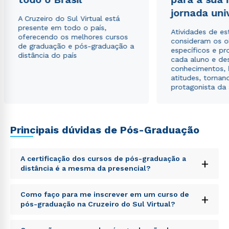
jornada uni
A Cruzeiro do Sul Virtual está
presente em todo o país,
Atividades de e
oferecendo os melhores cursos
consideram os o
de graduação e pós-graduação a
específicos e pro
distância do país
cada aluno e de
conhecimentos, 
atitudes, tornan
protagonista da
Principais dúvidas de Pós-Graduação
A certificação dos cursos de pós-graduação a
+
distância é a mesma da presencial?
Sed ut perspiciatis unde omnis iste natus error sit
Como faço para me inscrever em um curso de
+
voluptatem accusantium doloremque laudantium,
pós-graduação na Cruzeiro do Sul Virtual?
totam rem aperiam, eaque ipsa quae ab illo inventore
veritatis et quasi architecto beatae vitae dicta sunt
Sed ut perspiciatis unde omnis iste natus error sit