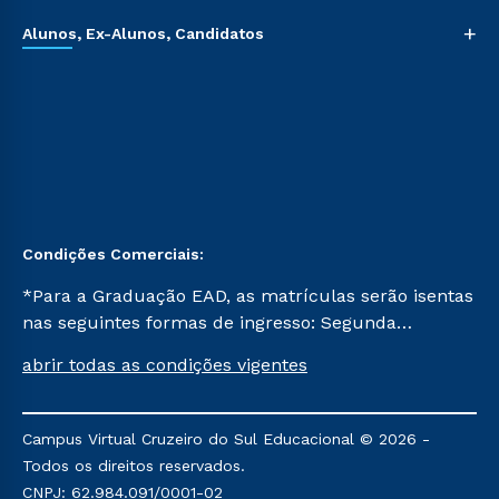
+
Alunos, Ex-Alunos, Candidatos
Condições Comerciais:
*Para a Graduação EAD, as matrículas serão isentas
nas seguintes formas de ingresso: Segunda
Graduação, Segunda Graduação 2.0 e Transferência.
abrir todas as condições vigentes
Já para as demais, a taxa de matrícula será de R$
49. *Para a Pós-graduação EAD, as ofertas
mencionadas são referentes aos cursos: Ensino
Campus Virtual Cruzeiro do Sul Educacional © 2026 -
Religioso, Geografia para a Docência e Metodologia
Todos os direitos reservados.
do Ensino de História: Questões Atuais.
CNPJ: 62.984.091/0001-02