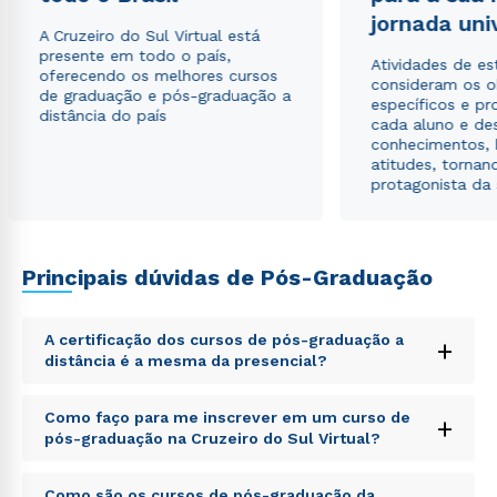
jornada uni
A Cruzeiro do Sul Virtual está
presente em todo o país,
Atividades de e
oferecendo os melhores cursos
consideram os o
de graduação e pós-graduação a
específicos e pro
distância do país
cada aluno e de
conhecimentos, 
atitudes, tornan
protagonista da
Principais dúvidas de Pós-Graduação
A certificação dos cursos de pós-graduação a
+
distância é a mesma da presencial?
Sed ut perspiciatis unde omnis iste natus error sit
Como faço para me inscrever em um curso de
+
voluptatem accusantium doloremque laudantium,
pós-graduação na Cruzeiro do Sul Virtual?
totam rem aperiam, eaque ipsa quae ab illo inventore
veritatis et quasi architecto beatae vitae dicta sunt
Sed ut perspiciatis unde omnis iste natus error sit
explicabo. Nemo enim ipsam voluptatem quia
Como são os cursos de pós-graduação da