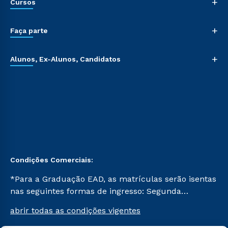
+
Cursos
+
Faça parte
+
Alunos, Ex-Alunos, Candidatos
Condições Comerciais:
*Para a Graduação EAD, as matrículas serão isentas
nas seguintes formas de ingresso: Segunda
Graduação, Segunda Graduação 2.0 e Transferência.
abrir todas as condições vigentes
Já para as demais, a taxa de matrícula será de R$
49. *Para a Pós-graduação EAD, as ofertas