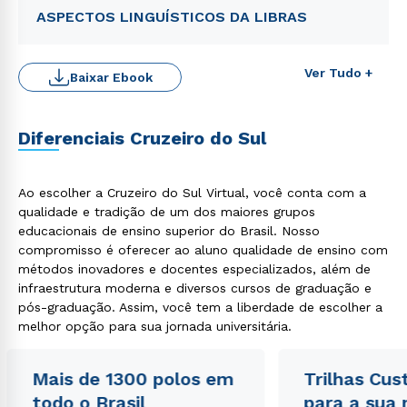
ASPECTOS LINGUÍSTICOS DA LIBRAS
Ver Tudo +
Baixar Ebook
Diferenciais Cruzeiro do Sul
Rápido e fácil
WhatsApp
Ao escolher a Cruzeiro do Sul Virtual, você conta com a
ou
qualidade e tradição de um dos maiores grupos
educacionais de ensino superior do Brasil. Nosso
compromisso é oferecer ao aluno qualidade de ensino com
métodos inovadores e docentes especializados, além de
infraestrutura moderna e diversos cursos de graduação e
pós-graduação. Assim, você tem a liberdade de escolher a
melhor opção para sua jornada universitária.
Estou de acordo com a
Política de Privacidade.
e
autorizo que meus dados sejam utilizados para o
envio de conteúdos da Cruzeiro do Sul.
Mais de 1300 polos em
Trilhas Cus
todo o Brasil
para a sua