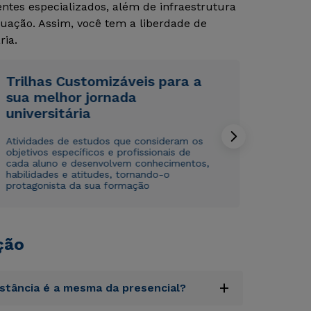
tes especializados, além de infraestrutura
uação. Assim, você tem a liberdade de
Rápido e fácil
Rápido e fácil
WhatsApp
WhatsApp
ria.
ou
ou
Trilhas Customizáveis para a
sua melhor jornada
universitária
Atividades de estudos que consideram os
objetivos específicos e profissionais de
cada aluno e desenvolvem conhecimentos,
Estou de acordo com a
Estou de acordo com a
Política de Privacidade.
Política de Privacidade.
e
e
habilidades e atitudes, tornando-o
autorizo que meus dados sejam utilizados para o
autorizo que meus dados sejam utilizados para o
protagonista da sua formação
envio de conteúdos da Cruzeiro do Sul.
envio de conteúdos da Cruzeiro do Sul.
ção
+
istância é a mesma da presencial?