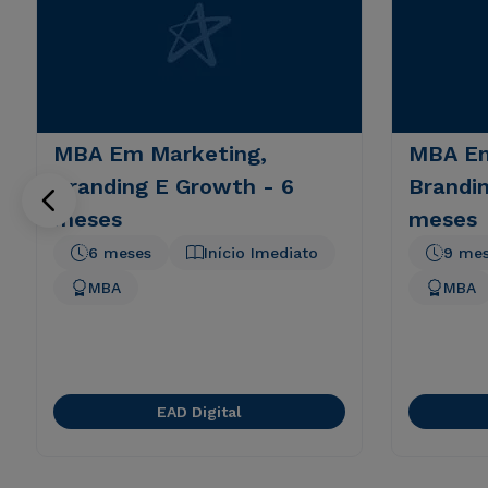
MBA Em Marketing,
MBA Em
Branding E Growth - 6
Brandi
meses
meses
6 meses
Início Imediato
9 me
MBA
MBA
EAD Digital