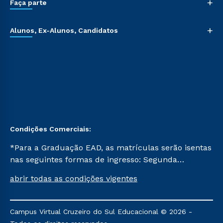
+
Faça parte
+
Alunos, Ex-Alunos, Candidatos
Condições Comerciais:
*Para a Graduação EAD, as matrículas serão isentas
nas seguintes formas de ingresso: Segunda
Graduação, Segunda Graduação 2.0 e Transferência.
abrir todas as condições vigentes
Já para as demais, a taxa de matrícula será de R$
49. *Para a Pós-graduação EAD, as ofertas
mencionadas são referentes aos cursos: Ensino
Campus Virtual Cruzeiro do Sul Educacional © 2026 -
Religioso, Geografia para a Docência e Metodologia