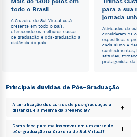
Mais de 1300 polos em
Trilhas Cus
envio de conteúdos da Cruzeiro do Sul.
todo o Brasil
para a sua
jornada uni
A Cruzeiro do Sul Virtual está
presente em todo o país,
Atividades de e
oferecendo os melhores cursos
consideram os o
de graduação e pós-graduação a
específicos e pro
distância do país
cada aluno e de
conhecimentos, 
atitudes, tornan
protagonista da
Principais dúvidas de Pós-Graduação
A certificação dos cursos de pós-graduação a
+
distância é a mesma da presencial?
Sed ut perspiciatis unde omnis iste natus error sit
Como faço para me inscrever em um curso de
+
voluptatem accusantium doloremque laudantium,
pós-graduação na Cruzeiro do Sul Virtual?
totam rem aperiam, eaque ipsa quae ab illo inventore