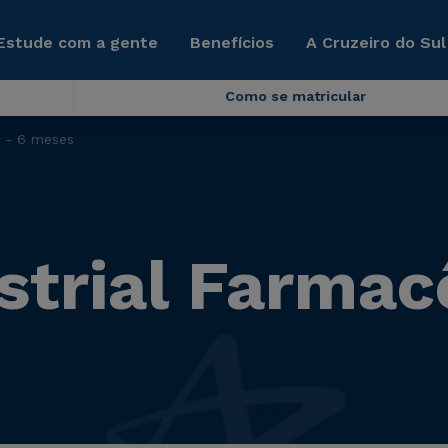
Estude com a gente
Benefícios
A Cruzeiro do Sul
Como se matricular
a - 6 meses
strial Farmac