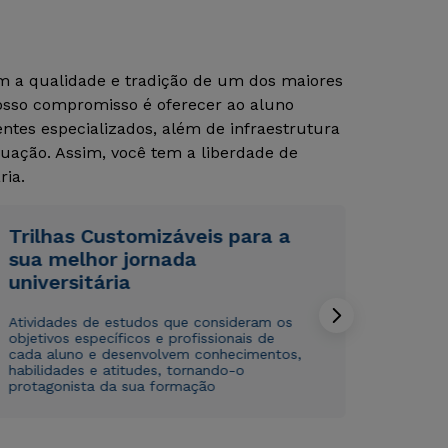
om a qualidade e tradição de um dos maiores
Nosso compromisso é oferecer ao aluno
tes especializados, além de infraestrutura
uação. Assim, você tem a liberdade de
ria.
Rápido e fácil
Rápido e fácil
Trilhas Customizáveis para a
WhatsApp
WhatsApp
sua melhor jornada
ou
ou
universitária
Atividades de estudos que consideram os
objetivos específicos e profissionais de
cada aluno e desenvolvem conhecimentos,
habilidades e atitudes, tornando-o
protagonista da sua formação
Estou de acordo com a
Estou de acordo com a
Política de Privacidade.
Política de Privacidade.
e
e
autorizo que meus dados sejam utilizados para o
autorizo que meus dados sejam utilizados para o