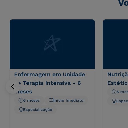
Vo
Enfermagem em Unidade
Nutriçã
de Terapia Intensiva - 6
Estétic
meses
6 me
6 meses
Início Imediato
Espec
Especialização