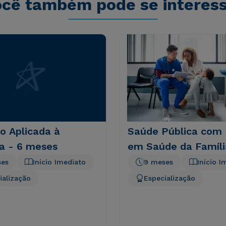
cê também pode se interes
o Aplicada à
Saúde Pública com
a - 6 meses
em Saúde da Famíli
ses
Início Imediato
9 meses
Início I
ialização
Especialização