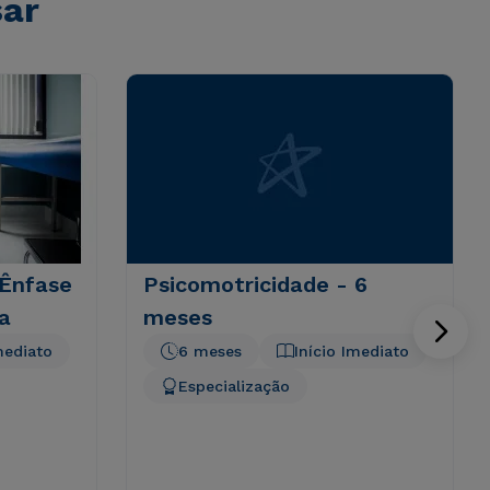
sar
 Ênfase
Psicomotricidade - 6
a
meses
mediato
6 meses
Início Imediato
Especialização