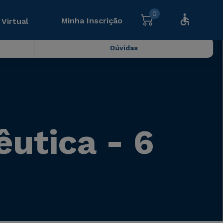
0
Minha Inscrição
 Virtual
Dúvidas
êutica - 6