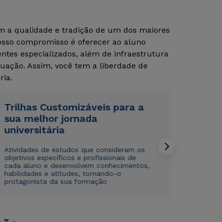
om a qualidade e tradição de um dos maiores
Nosso compromisso é oferecer ao aluno
tes especializados, além de infraestrutura
uação. Assim, você tem a liberdade de
ria.
Trilhas Customizáveis para a
Rápido e fácil
Rápido e fácil
WhatsApp
WhatsApp
sua melhor jornada
universitária
ou
ou
Atividades de estudos que consideram os
objetivos específicos e profissionais de
cada aluno e desenvolvem conhecimentos,
habilidades e atitudes, tornando-o
protagonista da sua formação
Estou de acordo com a
Estou de acordo com a
Política de Privacidade.
Política de Privacidade.
e
e
autorizo que meus dados sejam utilizados para o
autorizo que meus dados sejam utilizados para o