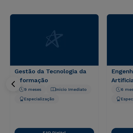
Gestão da Tecnologia da
Engenha
Informação
Artific
9 meses
Início Imediato
6 me
Especialização
Espec
EAD Digital