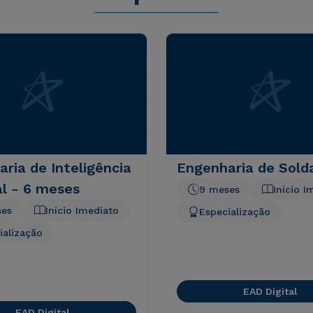
ria de Inteligência
Engenharia de Sol
ial - 6 meses
9 meses
Início I
ses
Início Imediato
Especialização
ialização
EAD Digital
EAD Digital