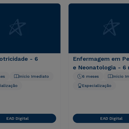
tricidade - 6
Enfermagem em Ped
e Neonatologia - 6
ses
Início Imediato
6 meses
Início I
ialização
Especialização
EAD Digital
EAD Digital