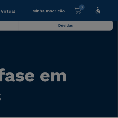
0
Minha Inscrição
 Virtual
Dúvidas
fase em
s