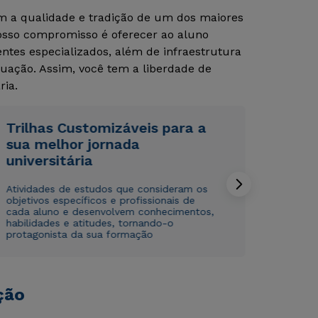
om a qualidade e tradição de um dos maiores
Nosso compromisso é oferecer ao aluno
Rápido e fácil
Rápido e fácil
tes especializados, além de infraestrutura
WhatsApp
WhatsApp
uação. Assim, você tem a liberdade de
ou
ou
ria.
Trilhas Customizáveis para a
sua melhor jornada
universitária
Atividades de estudos que consideram os
Estou de acordo com a
Estou de acordo com a
Política de Privacidade.
Política de Privacidade.
e
e
objetivos específicos e profissionais de
autorizo que meus dados sejam utilizados para o
autorizo que meus dados sejam utilizados para o
cada aluno e desenvolvem conhecimentos,
envio de conteúdos da Cruzeiro do Sul.
envio de conteúdos da Cruzeiro do Sul.
habilidades e atitudes, tornando-o
protagonista da sua formação
ção