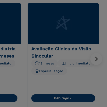
iatria
Avaliação Clínica da Visão
 meses
Binocular
mediato
12 meses
Início Imediato
Especialização
EAD Digital