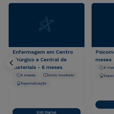
Enfermagem em Centro
Psicomo
Cirúrgico e Central de
meses
Materiais - 6 meses
6 me
6 meses
Início Imediato
Espec
Especialização
EAD Digital