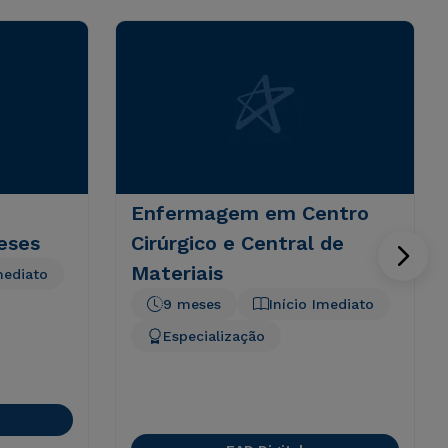
Enfermagem em Centro
eses
Cirúrgico e Central de
Materiais
mediato
9 meses
Início Imediato
Especialização