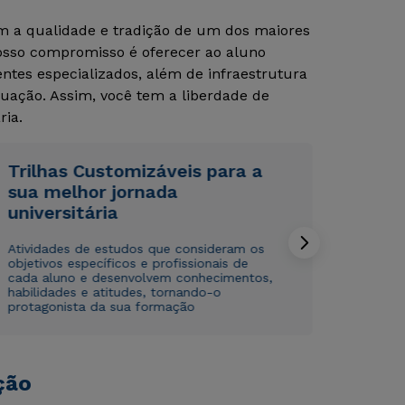
om a qualidade e tradição de um dos maiores
Nosso compromisso é oferecer ao aluno
tes especializados, além de infraestrutura
uação. Assim, você tem a liberdade de
ria.
Trilhas Customizáveis para a
Rápido e fácil
Rápido e fácil
sua melhor jornada
WhatsApp
WhatsApp
universitária
ou
ou
Atividades de estudos que consideram os
objetivos específicos e profissionais de
cada aluno e desenvolvem conhecimentos,
habilidades e atitudes, tornando-o
protagonista da sua formação
Estou de acordo com a
Estou de acordo com a
Política de Privacidade.
Política de Privacidade.
e
e
ção
autorizo que meus dados sejam utilizados para o
autorizo que meus dados sejam utilizados para o
envio de conteúdos da Cruzeiro do Sul.
envio de conteúdos da Cruzeiro do Sul.