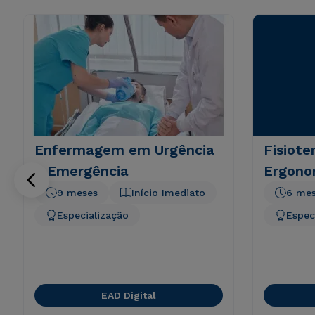
Enfermagem em Urgência
Fisiote
e Emergência
Ergono
9 meses
Início Imediato
6 me
Especialização
Espec
EAD Digital