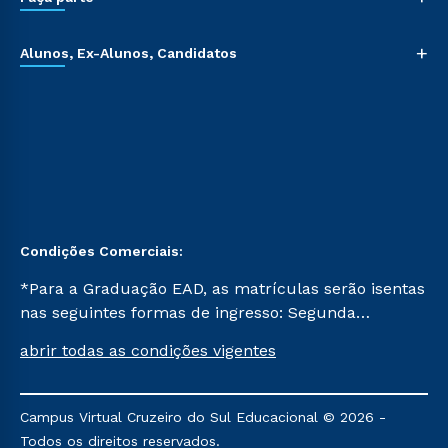
+
Alunos, Ex-Alunos, Candidatos
Condições Comerciais:
*Para a Graduação EAD, as matrículas serão isentas
nas seguintes formas de ingresso: Segunda
Graduação, Segunda Graduação 2.0 e Transferência.
abrir todas as condições vigentes
Já para as demais, a taxa de matrícula será de R$
49. *Para a Pós-graduação EAD, as ofertas
mencionadas são referentes aos cursos: Ensino
Campus Virtual Cruzeiro do Sul Educacional © 2026 -
Religioso, Geografia para a Docência e Metodologia
Todos os direitos reservados.