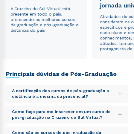
envio de conteúdos da Cruzeiro do Sul.
jornada uni
A Cruzeiro do Sul Virtual está
presente em todo o país,
Atividades de e
oferecendo os melhores cursos
consideram os o
de graduação e pós-graduação a
específicos e pro
distância do país
cada aluno e de
conhecimentos, 
atitudes, tornan
protagonista da
Principais dúvidas de Pós-Graduação
A certificação dos cursos de pós-graduação a
+
distância é a mesma da presencial?
Sed ut perspiciatis unde omnis iste natus error sit
Como faço para me inscrever em um curso de
+
voluptatem accusantium doloremque laudantium,
pós-graduação na Cruzeiro do Sul Virtual?
totam rem aperiam, eaque ipsa quae ab illo inventore
veritatis et quasi architecto beatae vitae dicta sunt
Sed ut perspiciatis unde omnis iste natus error sit
explicabo. Nemo enim ipsam voluptatem quia
Como são os cursos de pós-graduação da