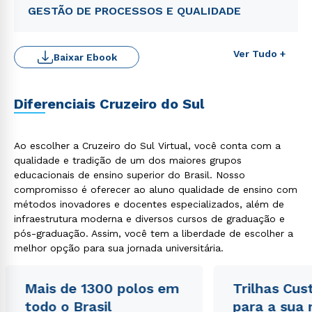
GESTÃO DE PROCESSOS E QUALIDADE
Ver Tudo +
Baixar Ebook
Diferenciais Cruzeiro do Sul
Ao escolher a Cruzeiro do Sul Virtual, você conta com a
Rápido e fácil
qualidade e tradição de um dos maiores grupos
WhatsApp
educacionais de ensino superior do Brasil. Nosso
ou
compromisso é oferecer ao aluno qualidade de ensino com
métodos inovadores e docentes especializados, além de
infraestrutura moderna e diversos cursos de graduação e
pós-graduação. Assim, você tem a liberdade de escolher a
melhor opção para sua jornada universitária.
Mais de 1300 polos em
Trilhas Cus
Estou de acordo com a
Política de Privacidade.
e
todo o Brasil
para a sua
autorizo que meus dados sejam utilizados para o